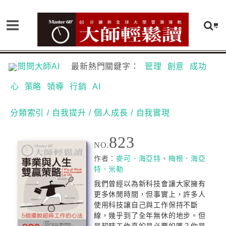
問問大師AI
最新熱門關鍵字：
管理
創意
成功
心
策略
領導
行銷
AI
分類索引
/ 自我提升
/ 個人成長
/ 自我實現
823
NO.
作者：
麥可．海亞特
、
梅根．海亞
特．米勒
我們曾經以為新科技會讓大家擁有
更多休閒時間，但事實上，許多人
使用科技讓自己與工作保持不斷
線，幾乎到了全年無休的地步。但