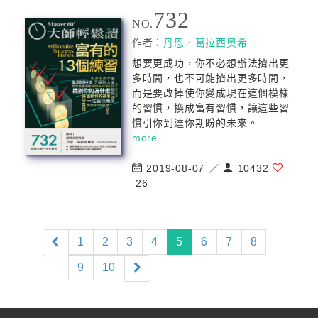
732
NO.
作者：
丹恩．葛拉西奧希
想要更成功，你不必想辦法擠出更
多時間，也不可能擠出更多時間，
而是要改掉使你變成現在這個模樣
的習慣，換成富有習慣，讓這些習
慣引你到達你期盼的未來。...
more
2019-08-07 ／
10432
26
(current)
1
2
3
4
5
6
7
8
9
10