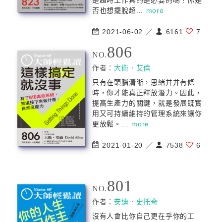
是超時工作真的是必要的嗎？你是
否也想擺脫超...
more
2021-06-02 ／
6161
7
806
NO.
作者：
大衛．艾倫
只有在頭腦清晰，思緒井井有條
時，你才能真正釋放潛力。因此，
提高生產力的關鍵，就是發展既實
用又可持續維持的管理系統來讓你
更放鬆。...
more
2021-01-20 ／
7538
6
801
NO.
作者：
安迪．史托奇
沒有人會比你自己更在乎你的工