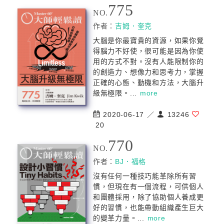
775
NO.
作者：
吉姆．奎克
大腦是你最寶貴的資源，如果你覺
得腦力不好使，很可能是因為你使
用的方式不對。沒有人能限制你的
的創造力、想像力和思考力，掌握
正確的心態、動機和方法，大腦升
級無極限。...
more
2020-06-17 ／
13246
20
770
NO.
作者：
BJ．福格
沒有任何一種技巧能革除所有習
慣，但現在有一個流程，可供個人
和團體採用，除了協助個人養成更
好的習慣，也能帶動組織產生巨大
的變革力量。...
more