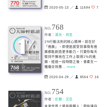
2020-05-13 ／
11694
7
768
NO.
作者：
湯米．貝克
1%行動法則的核心精神，就在於
「進展」，即使是感受到事情有進
展都能創造更多動力。只要你每天
堅持不懈地在工作上取得1％的進
展，經過一段時間之後，會產生一
種複合效應...
more
2020-04-29 ／
8564
16
754
NO.
作者：
尼爾．艾亞
未來世界上將有兩種人：那些讓自