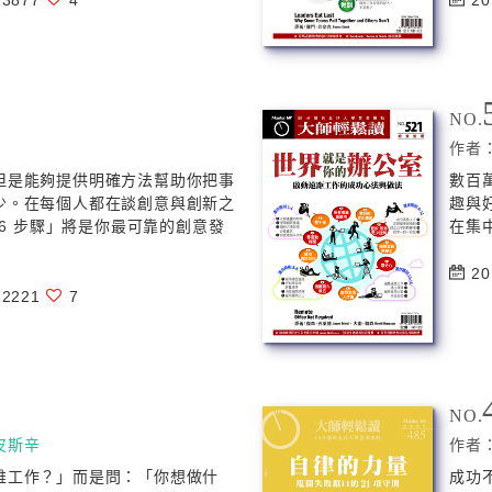
3877
4
20
NO.
作者
但是能夠提供明確方法幫助你把事
數百
少。在每個人都在談創意與創新之
趣與
6 步驟」將是你最可靠的創意發
在集
20
2221
7
NO.
皮斯辛
作者
誰工作？」而是問：「你想做什
成功