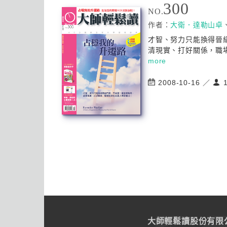
300
NO.
作者：
大衛．達勒山卓
才智、努力只能換得晉
清現實、打好關係，職場
more
2008-10-16 ／
1
大師輕鬆讀股份有限