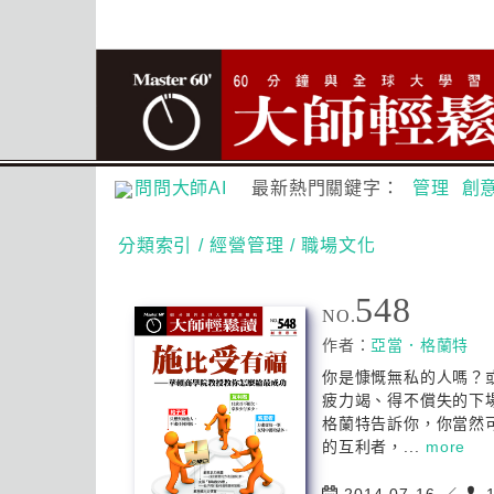
問問大師AI
最新熱門關鍵字：
管理
創
分類索引
/ 經營管理
/ 職場文化
548
NO.
作者：
亞當．格蘭特
你是慷慨無私的人嗎？
疲力竭、得不償失的下
格蘭特告訴你，你當然
的互利者，...
more