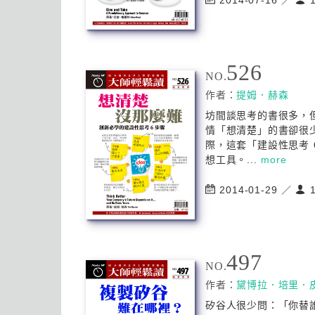
2014-07-16 ／
1
526
NO.
作者：
提姆．赫森
坊間談思考的書很多，
情「想清楚」的書卻很
際，這套「建設性思考 
想工具。...
more
2014-01-29 ／
1
497
NO.
作者：
黛博拉．培里．
矽谷人很少問：「你替