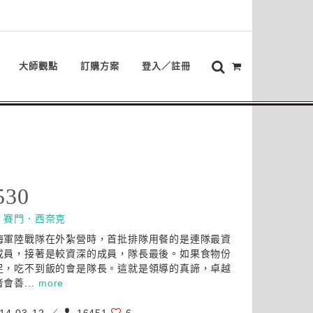
大師觀點
訂購方案
登入／註冊
530
：
賽門．西奈克
海軍陸戰隊在外紮營時，首批排隊用餐的是連隊最資
成員，接著是較資深的成員，隊長最後。如果食物份
足，吃不到飯的會是隊長。這就是領導的真諦，卓越
會善...
more