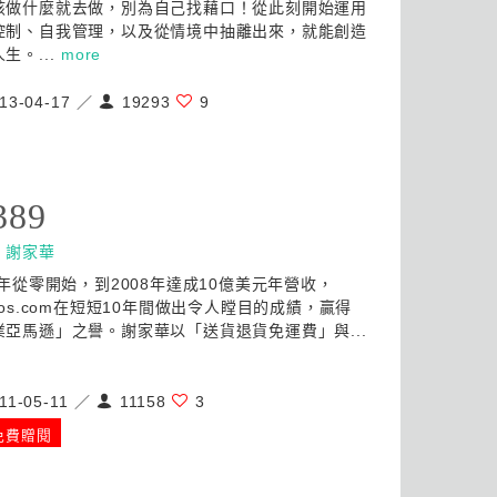
該做什麼就去做，別為自己找藉口！從此刻開始運用
控制、自我管理，以及從情境中抽離出來，就能創造
生。...
more
13-04-17 ／
19293
9
389
：
謝家華
9年從零開始，到2008年達成10億美元年營收，
pos.com在短短10年間做出令人瞠目的成績，贏得
業亞馬遜」之譽。謝家華以「送貨退貨免運費」與...
11-05-11 ／
11158
3
免費贈閱