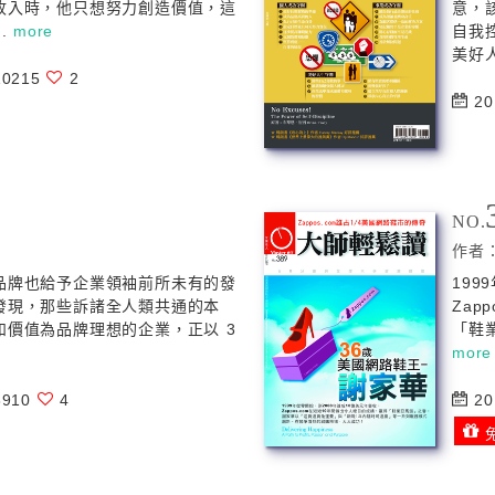
收入時，他只想努力創造價值，這
意，
.
more
自我
美好人
0215
2
20
NO.
作者
品牌也給予企業領袖前所未有的發
199
發現，那些訴諸全人類共通的本
Zap
和價值為品牌理想的企業，正以 3
「鞋
more
910
4
20