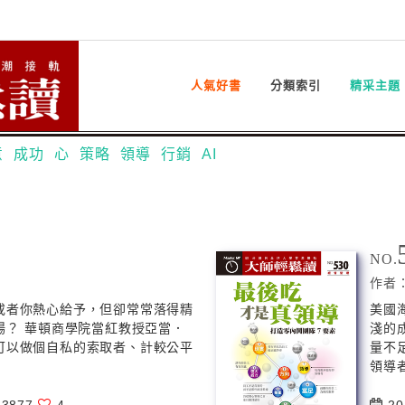
人氣好書
分類索引
精采主題
意
成功
心
策略
領導
行銷
AI
NO.
作者
或者你熱心給予，但卻常常落得精
美國
場？ 華頓商學院當紅教授亞當．
淺的
可以做個自私的索取者、計較公平
量不
領導者