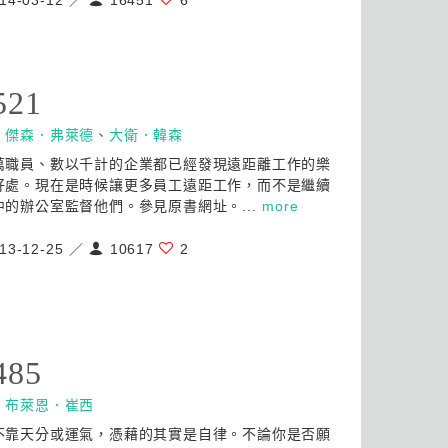
14-03-12 ／
16451
6
521
：
傑森．弗萊德
、
大衛．韓森
萬職員、數以千計的企業都已經發現遠距離工作的樂
好處。現在是時候讓更多員工遠距工作，而不是繼續
中的辦公室監督他們。參見原書網址。...
more
13-12-25 ／
10617
2
485
：
布萊恩．崔西
不靠天分或運氣，憑藉的其實是自律。不論你是否願