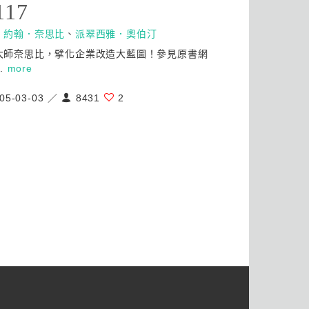
117
：
約翰．奈思比
、
派翠西雅．奧伯汀
大師奈思比，擘化企業改造大藍圖！參見原書網
..
more
05-03-03 ／
8431
2