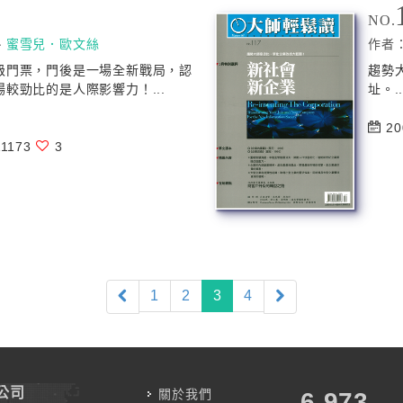
NO.
、
蜜雪兒．歐文絲
作者
級門票，門後是一場全新戰局，認
趨勢
較勁比的是人際影響力！...
址。.
20
1173
3
(current)
1
2
3
4
公司
關於我們
7,787