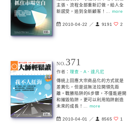
主張、流程全部重新訂做，給人全
新感受，追到全新顧客！...
more
2010-04-22 ／
9191
2
371
NO.
作者：
理查．A．達凡尼
傳統上回應大宗商品化的方式就是
差異化，但是這無法拉開領先距
離。戰勝陷阱的6步驟，不僅能避開
和摧毀陷阱，更可以利用陷阱創造
未來的成長！...
more
2010-04-01 ／
8565
1