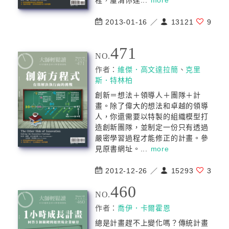
程，釐清你達...
more
2013-01-16 ／
13121
9
471
NO.
作者：
維傑．高文達拉簡
、
克里
斯．特林柏
創新＝想法＋領導人＋團隊＋計
畫。除了偉大的想法和卓越的領導
人，你還需要以特製的組織模型打
造創新團隊，並制定一份只有透過
嚴密學習過程才能修正的計畫。參
見原書網址。...
more
2012-12-26 ／
15293
3
460
NO.
作者：
喬伊．卡爾霍恩
總是計畫趕不上變化嗎？傳統計畫