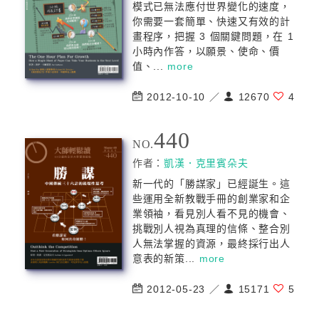
模式已無法應付世界變化的速度，
你需要一套簡單、快速又有效的計
畫程序，把握 3 個關鍵問題，在 1
小時內作答，以願景、使命、價
值、...
more
2012-10-10 ／
12670
4
440
NO.
作者：
凱漢．克里賓朵夫
新一代的「勝謀家」已經誕生。這
些運用全新教戰手冊的創業家和企
業領袖，看見別人看不見的機會、
挑戰別人視為真理的信條、整合別
人無法掌握的資源，最終採行出人
意表的新策...
more
2012-05-23 ／
15171
5