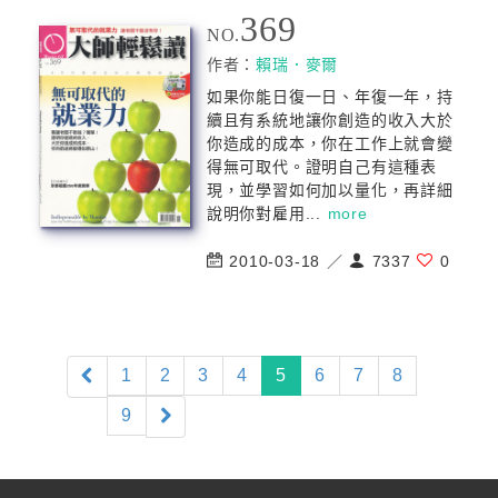
369
NO.
作者：
賴瑞．麥爾
如果你能日復一日、年復一年，持
續且有系統地讓你創造的收入大於
你造成的成本，你在工作上就會變
得無可取代。證明自己有這種表
現，並學習如何加以量化，再詳細
說明你對雇用...
more
2010-03-18 ／
7337
0
(current)
1
2
3
4
5
6
7
8
9