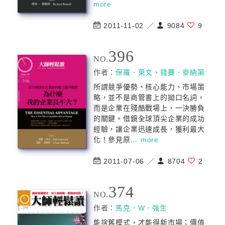
more
2011-11-02 ／
9084
9
396
NO.
作者：
保羅．萊文
、
錢賽．麥納第
所謂競爭優勢、核心能力、市場策
略，並不是商管書上的拗口名詞，
而是企業在殘酷戰場上，一決勝負
的關鍵。借鏡全球頂尖企業的成功
經驗，讓企業迅速成長，獲利最大
化！參見原...
more
2011-07-06 ／
8704
2
374
NO.
作者：
馬克．W．強生
能捨舊模式，才能得新市場；價值