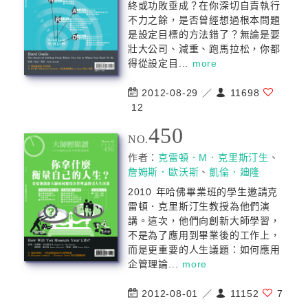
終或功敗垂成？在你深切自責執行
不力之餘，是否曾經想過根本問題
是設定目標的方法錯了？無論是要
壯大公司、減重、跑馬拉松，你都
得從設定目...
more
2012-08-29 ／
11698
12
450
NO.
作者：
克雷頓．M．克里斯汀生
、
詹姆斯．歐沃斯
、
凱倫．廸隆
2010 年哈佛畢業班的學生邀請克
雷頓．克里斯汀生教授為他們演
講。這次，他們向創新大師學習，
不是為了應用到畢業後的工作上，
而是更重要的人生議題：如何應用
企管理論...
more
2012-08-01 ／
11152
7