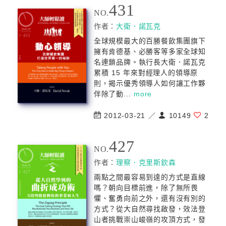
431
NO.
作者：
大衛．諾瓦克
全球規模最大的百勝餐飲集團旗下
擁有肯德基、必勝客等多家全球知
名連鎖品牌。執行長大衛．諾瓦克
累積 15 年來對經理人的領導原
則，揭示優秀領導人如何讓工作夥
伴除了動...
more
2012-03-21 ／
10149
2
427
NO.
作者：
理察．克里斯欽森
兩點之間最容易到達的方式是直線
嗎？朝向目標前進，除了無所畏
懼、奮勇向前之外，還有沒有別的
方式？從大自然尋找啟發，效法登
山者挑戰崇山峻嶺的攻頂方式，發