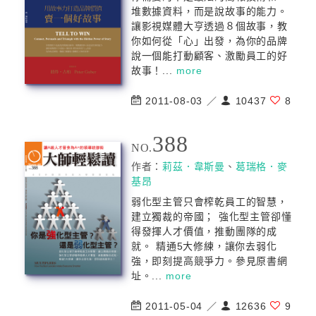
堆數據資料，而是說故事的能力。
讓影視媒體大亨透過８個故事，教
你如何從「心」出發，為你的品牌
說一個能打動顧客、激勵員工的好
故事！...
more
2011-08-03 ／
10437
8
388
NO.
作者：
莉茲．韋斯曼
、
葛瑞格．麥
基昂
弱化型主管只會榨乾員工的智慧，
建立獨裁的帝國； 強化型主管卻懂
得發揮人才價值，推動團隊的成
就。 精通5大修練，讓你去弱化
強，即刻提高競爭力。參見原書網
址。...
more
2011-05-04 ／
12636
9