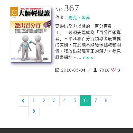
367
NO.
作者：
馬克．墨菲
要帶出全力以赴的「百分百員
工」，必須先達成為「百分百領導
者」。平凡和百分百領導者最重要
的差別，在於能不能給予挑戰和關
懷，釋放出部屬真正的潛力。參見
原書網址。...
more
2010-03-04 ／
7918
3
(current)
1
2
3
4
5
6
7
8