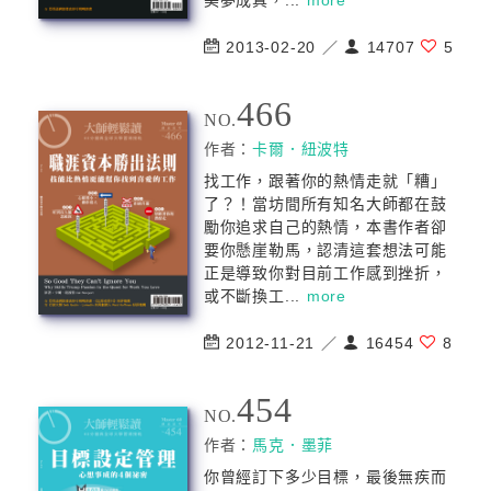
美夢成真，...
more
2013-02-20 ／
14707
5
466
NO.
作者：
卡爾．紐波特
找工作，跟著你的熱情走就「糟」
了？！當坊間所有知名大師都在鼓
勵你追求自己的熱情，本書作者卻
要你懸崖勒馬，認清這套想法可能
正是導致你對目前工作感到挫折，
或不斷換工...
more
2012-11-21 ／
16454
8
454
NO.
作者：
馬克．墨菲
你曾經訂下多少目標，最後無疾而