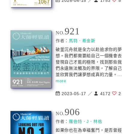
2026-04-15 ／
1753
5
921
NO.
作者：
馬特．希金斯
破釜沉舟就是全力以赴追求你的夢
想。我們都需要給自己一個機會去
發現自己才能的極限，找到那些我
們永遠無法觸及的界限，了解自己
並欣賞我們讓夢想成真的力量。...
more
2023-05-17 ／
4172
2
906
NO.
作者：
羅伯特．J．林格
如果你也在為幸福奮鬥，是否曾經