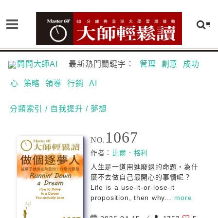
問問大師AI
最新熱門關鍵字：
管理
創意
成功
心
策略
領導
行銷
AI
分類索引
/ 自我提升
/ 夢想
1067
NO.
作者：
比爾．格利
人生是一道用進廢退的命題，為什
麼不去做自己最開心的事情呢？
Life is a use-it-or-lose-it
proposition, then why...
more