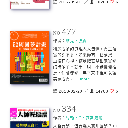
2017-05-01 ／
10260
6
477
NO.
作者：
維克．強森
積少成多的道理人人皆懂，真正落
實的卻不多。如果你有一個夢想一
直擱在心裡，該是把它拿出來實現
的時候了。就用一周一小步慢慢推
進，你會發現一年下來不但可以讓
美夢成真，...
more
2013-02-20 ／
14703
5
334
NO.
作者：
約翰．C．麥斯威爾
人皆有夢，但有幾人真能圓夢？10