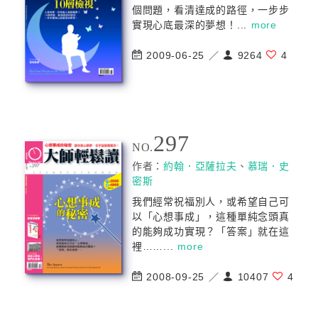
個問題，看清達成的路徑，一步步
實現心底最深的夢想！...
more
2009-06-25 ／
9264
4
297
NO.
作者：
約翰．亞薩拉夫
、
慕瑞．史
密斯
我們經常祝福別人，或希望自己可
以「心想事成」，這種單純念頭真
的能夠成功實現？「答案」就在這
裡……...
more
2008-09-25 ／
10407
4