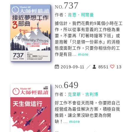
737
NO.
作者：
肯恩．柯爾曼
據估計，我們花費約9萬個小時在工
作，所以從事有意義的工作極為重
要。不要再「盯著時鐘等下班」或
是抱著「只是領一份薪水」的消極
態度面對工作，只要你相信你的工
作是有目...
more
2019-09-11 ／
8551
13
649
NO.
作者：
克里斯．古利博
好工作不會從天而降，你要把自己
經營成為最佳解決方案，積極自我
推銷，讓企業沒缺也要為你開
缺！...
more