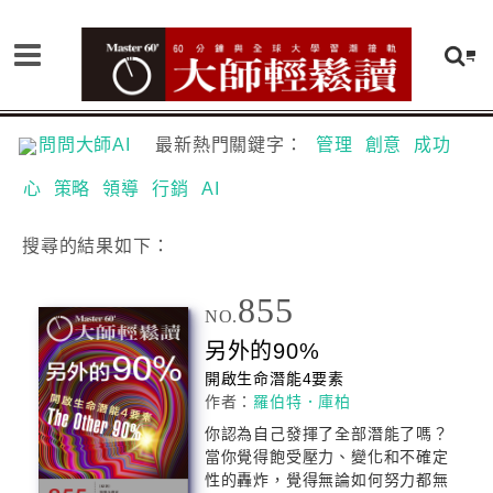
問問大師AI
最新熱門關鍵字：
管理
創意
成功
心
策略
領導
行銷
AI
搜尋
的結果如下：
855
NO.
另外的90%
開啟生命潛能4要素
作者：
羅伯特．庫柏
你認為自己發揮了全部潛能了嗎？
當你覺得飽受壓力、變化和不確定
性的轟炸，覺得無論如何努力都無