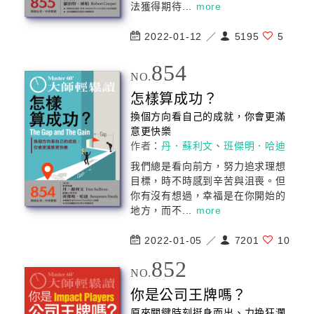
法獲得期待...
more
2022-01-12 ／
5195
5
854
NO.
怎樣算成功？
換個方向看自己的成就，你會更滿
意更快樂
作者：
丹．蘇利文
、
班傑明．哈迪
我們總是看向前方，努力追求理想
目標，時不時感到辛苦與沮喪。但
你有沒有想過，幸福是在你開始的
地方，而不...
more
2022-01-05 ／
7201
10
852
NO.
你是公司王牌嗎？
原來關鍵時刻挺身而出、力挽狂瀾