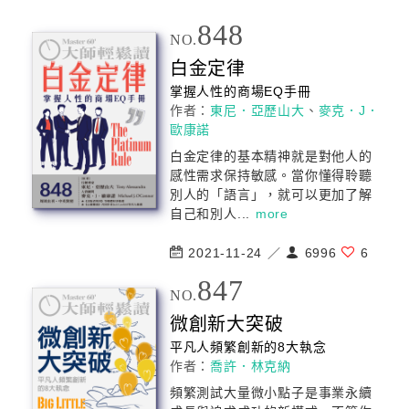
848
NO.
白金定律
掌握人性的商場EQ手冊
作者：
東尼．亞歷山大
、
麥克．J．
歐康諾
白金定律的基本精神就是對他人的
感性需求保持敏感。當你懂得聆聽
別人的「語言」，就可以更加了解
自己和別人...
more
2021-11-24 ／
6996
6
847
NO.
微創新大突破
平凡人頻繁創新的8大執念
作者：
喬許．林克納
頻繁測試大量微小點子是事業永續