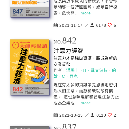
成長與追求成功的新模式。不管你
是領導一個跨國團隊，或是自行探
索，愈快開...
more
2021-11-17 ／
6178
5
842
NO.
注意力經濟
注意力才是稀缺資源，將成為新的
商業貨幣
作者：
湯瑪士．H．戴文波特
、
約
翰．C．貝克
現在有太多的資訊爭先恐後地想引
起人們注意，而愈稀缺就愈有價
值， 這也意味理解和管理注意力正
成為企業成...
more
2021-10-13 ／
8110
2
837
NO.