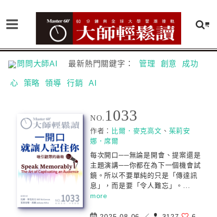
問問大師AI
最新熱門關鍵字：
管理
創意
成功
心
策略
領導
行銷
AI
1033
NO.
作者：
比爾．麥克高文
、
茱莉安
娜．席爾
每次開口──無論是開會、提案還是
主題演講──你都在為下一個機會試
鏡。所以不要單純的只是「傳達訊
息」，而是要「令人難忘」。...
more
2025-08-06 ／
3127
6