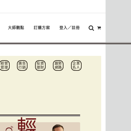
大師觀點
訂購方案
登入／註冊
經營
廣告
投資
趨勢
企業
管理
行銷
理財
網路
名人
輕