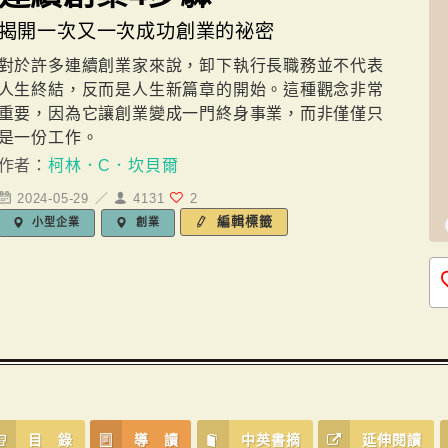
揭開一次又一次成功創業的祕密
對於許多連續創業家來說，卸下執行長職務並不代表
人生終結，反而是人生新篇章的開始。這種觀念非常
重要，因為它讓創業變成一門終身事業，而非僅僅只
是一份工作。
作者：
柯林．C．坎貝爾
2024-05-29 ／
4131
2
編輯標籤
小型企業
創業
目 錄
導 讀
中英書摘
延伸閱讀