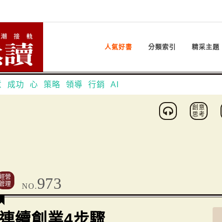
人氣好書
分類索引
精采主題
意
成功
心
策略
領導
行銷
AI
創意
思考
經營
973
管理
NO.
連續創業4步驟