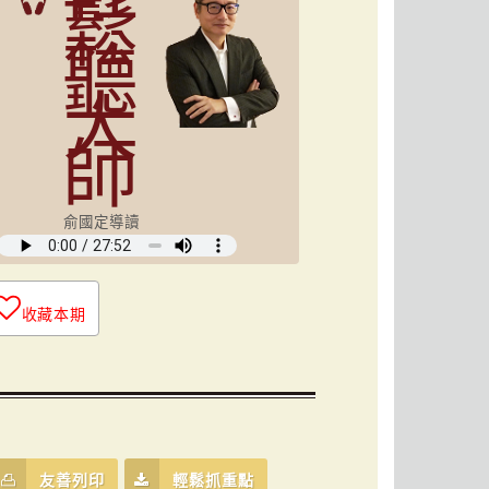
鬆
聽
大
師
俞國定導讀
收藏本期
友善列印
輕鬆抓重點