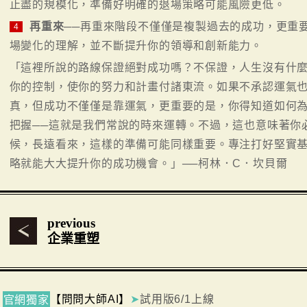
止盡的規模化，準備好明確的退場策略可能風險更低。
再重來
──再重來階段不僅僅是複製過去的成功，更重
4
場變化的理解，並不斷提升你的領導和創新能力。
「這裡所說的路線保證絕對成功嗎？不保證，人生沒有什
你的控制，使你的努力和計畫付諸東流。如果不承認運氣
真，但成功不僅僅是靠運氣，更重要的是，你得知道如何
把握──這就是我們常說的時來運轉。不過，這也意味著你
候，長遠看來，這樣的準備可能同樣重要。專注打好堅實
略就能大大提升你的成功機會。」──柯林．C．坎貝爾
previous
企業重塑
【問問大師AI】
➤
試用版6/1上線
官網獨家