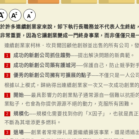
對於許多連續創業家來說，卸下執行長職務並不代表人生終結
念非常重要，因為它讓創業變成一門終身事業，而非僅僅只是
連續創業家柯林．坎貝爾回顧他創辦並出售的所有公司，發
成功的新創公司抓住趨勢
──提出解決問題的新典範。
1
成功的新創公司築有護城河
──保護自己，防止競爭對
2
優秀的新創公司擁有可擴展的點子
──不僅只是一人公
3
根據以上模式，歸納得出連續創業家一次又一次成功創業
開始
──最具影響力的創業點子通常源自一個難以抗拒
1
業點子，也會為你提供源源不絕的動力，克服所有困難。
規模化
──規模化需要找到你的「X因子」，也就是真
2
不斷為其增添更多燃料。
退場
──創業者常常掙扎是要繼續擴張事業，還是透過
3