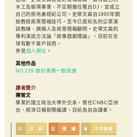
木工及裝璜事業，不定期擔任電台DJ，並成立
自己的房地產經紀公司。史蒂文森自1990年開
始教授商業簡報技巧，至今已是知名的公眾演
說教練、撰稿人及商業簡報顧問。史蒂文森的
專利演說方法論「故事戲劇理論」，目前在全
球有數千客戶採用。
參見
個人網址
。
其他作品
NO.239 做好業務一點就通
譯者簡介
陳智文
畢業於國立政治大學外交系，曾任CNBC亞洲
台、經濟日報新聞編譯，目前為自由譯者。
目 錄
導 讀
中英書摘