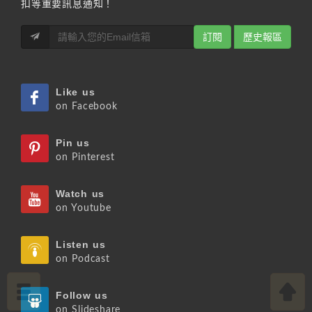
扣等重要訊息通知！
訂閱
歷史報區
Like us
on Facebook
Pin us
on Pinterest
Watch us
on Youtube
Listen us
on Podcast
Follow us
on Slideshare