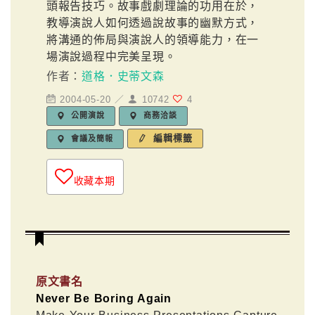
頭報告技巧。故事戲劇理論的功用在於，
教導演說人如何透過說故事的幽默方式，
將溝通的佈局與演說人的領導能力，在一
場演說過程中完美呈現。
作者：
道格．史蒂文森
2004-05-20 ／
10742
4
公開演說
商務洽談
編輯標籤
會議及簡報
收藏本期
原文書名
Never Be Boring Again