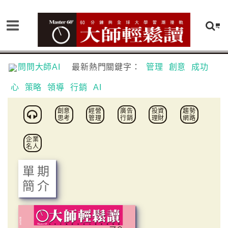
問問大師AI
最新熱門關鍵字：
管理
創意
成功
心
策略
領導
行銷
AI
創意
經營
廣告
投資
趨勢
思考
管理
行銷
理財
網路
企業
名人
單期
簡介