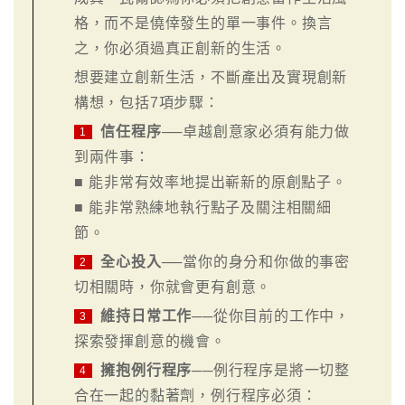
格，而不是僥倖發生的單一事件。換言
之，你必須過真正創新的生活。
想要建立創新生活，不斷產出及實現創新
構想，包括7項步驟：
信任程序
──卓越創意家必須有能力做
1
到兩件事：
■ 能非常有效率地提出嶄新的原創點子。
■ 能非常熟練地執行點子及關注相關細
節。
全心投入
──當你的身分和你做的事密
2
切相關時，你就會更有創意。
維持日常工作
──從你目前的工作中，
3
探索發揮創意的機會。
擁抱例行程序
──例行程序是將一切整
4
合在一起的黏著劑，例行程序必須：