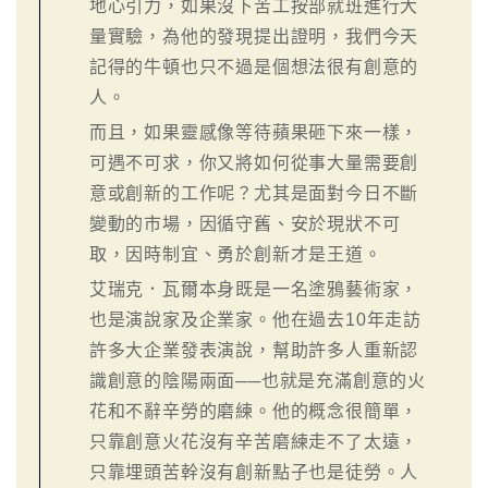
地心引力，如果沒下苦工按部就班進行大
量實驗，為他的發現提出證明，我們今天
記得的牛頓也只不過是個想法很有創意的
人。
而且，如果靈感像等待蘋果砸下來一樣，
可遇不可求，你又將如何從事大量需要創
意或創新的工作呢？尤其是面對今日不斷
變動的市場，因循守舊、安於現狀不可
取，因時制宜、勇於創新才是王道。
艾瑞克．瓦爾本身既是一名塗鴉藝術家，
也是演說家及企業家。他在過去10年走訪
許多大企業發表演說，幫助許多人重新認
識創意的陰陽兩面──也就是充滿創意的火
花和不辭辛勞的磨練。他的概念很簡單，
只靠創意火花沒有辛苦磨練走不了太遠，
只靠埋頭苦幹沒有創新點子也是徒勞。人