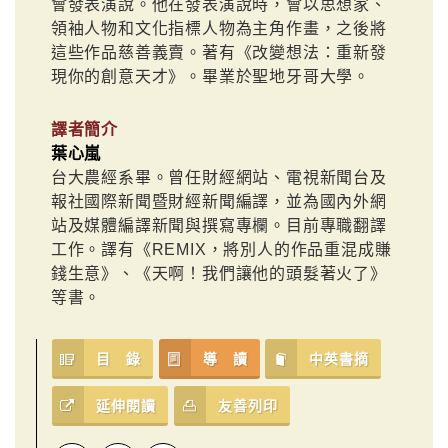
會發表演說。他在發表演說時，會以思想家、
領袖人物和文化指標人物為主角作畫，之後將
這些作品慈善義賣。著有《改變想法：重新發
現你的創意天才》。畢業於聖地牙哥大學。
譯者簡介
葉心嵐
台大農經系畢。曾任財經網站、電視新聞台及
報社國際新聞暨財經新聞編譯，並為國內外網
站及媒體編譯新聞與撰寫專欄。目前專職翻譯
工作。譯有《REMIX，將別人的作品重混成賺
錢生意》、《天啊！我們讓他的頭髮著火了》
等書。
目 錄
導 讀
中英書摘
延伸閱讀
友善列印