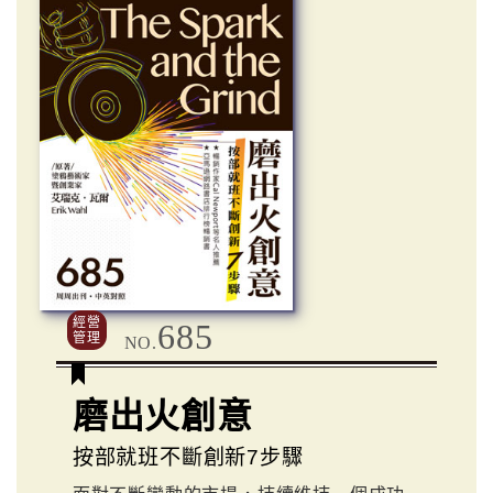
經營
685
管理
NO.
磨出火創意
按部就班不斷創新7步驟