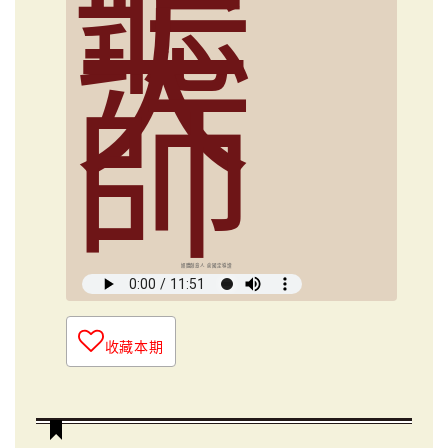
聽
大
師
媒體創意人 俞國定導讀
收藏本期