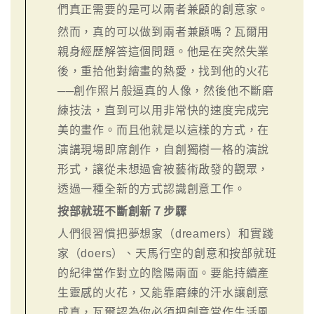
們真正需要的是可以兩者兼顧的創意家。
然而，真的可以做到兩者兼顧嗎？瓦爾用
親身經歷解答這個問題。他是在突然失業
後，重拾他對繪畫的熱愛，找到他的火花
──創作照片般逼真的人像，然後他不斷磨
練技法，直到可以用非常快的速度完成完
美的畫作。而且他就是以這樣的方式，在
演講現場即席創作，自創獨樹一格的演說
形式，讓從未想過會被藝術啟發的觀眾，
透過一種全新的方式認識創意工作。
按部就班不斷創新７步驟
人們很習慣把夢想家（dreamers）和實踐
家（doers）、天馬行空的創意和按部就班
的紀律當作對立的陰陽兩面。要能持續產
生靈感的火花，又能靠磨練的汗水讓創意
成真，瓦爾認為你必須把創意當作生活風