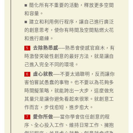
■ 簡化所有不重要的活動，釋放更多空間
和容量。
■ 建立和利用例行程序，讓自己進行廣泛
的創意思考，使你有時間及空間點燃火花
和進行磨練。
去除熟悉感
──熟悉會使感官麻木，有
5
時激發突破性創意的最好方法，就是讓自
己進入完全不同的環境。
虛心就教
──不要太過聰明，反而讓你
6
害怕嘗試愚蠢的事物。也不要以為花夠多
時間擬策略，就能跨出一大步，這麼做充
其量只是讓你避免看起來很笨。就創意工
作而言，步伐愈短，進步愈大。
愛你所做
──當你學會信任創意的程
7
序、全心投入工作、維持日常工作、擁抱