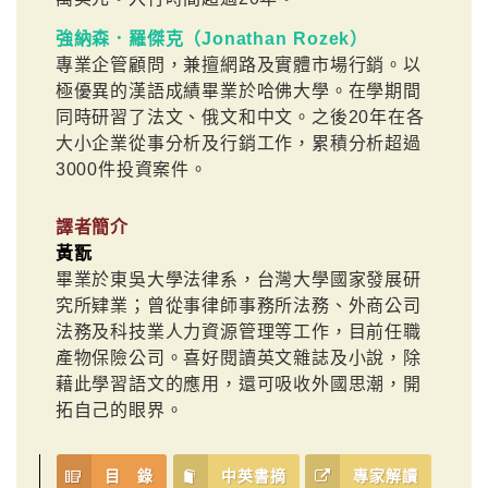
強納森．羅傑克（Jonathan Rozek）
專業企管顧問，兼擅網路及實體市場行銷。以
極優異的漢語成績畢業於哈佛大學。在學期間
同時研習了法文、俄文和中文。之後20年在各
大小企業從事分析及行銷工作，累積分析超過
3000件投資案件。
譯者簡介
黃翫
畢業於東吳大學法律系，台灣大學國家發展研
究所肄業；曾從事律師事務所法務、外商公司
法務及科技業人力資源管理等工作，目前任職
產物保險公司。喜好閱讀英文雜誌及小說，除
藉此學習語文的應用，還可吸收外國思潮，開
拓自己的眼界。
目 錄
中英書摘
專家解讀