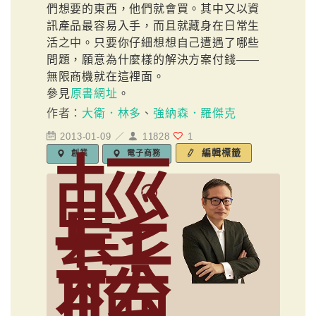
們想要的東西，他們就會買。其中又以資
訊產品最容易入手，而且就藏身在日常生
活之中。只要你仔細想想自己遭遇了哪些
問題，願意為什麼樣的解決方案付錢――
無限商機就在這裡面。
參見
原書網址
。
作者：
大衛．林多
、
強納森．羅傑克
2013-01-09 ／
11828
1
輕
編輯標籤
創業
電子商務
鬆