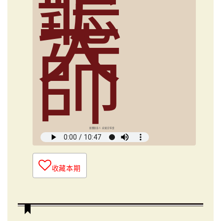
聽
大
師
媒體創意人 俞國定導讀
收藏本期