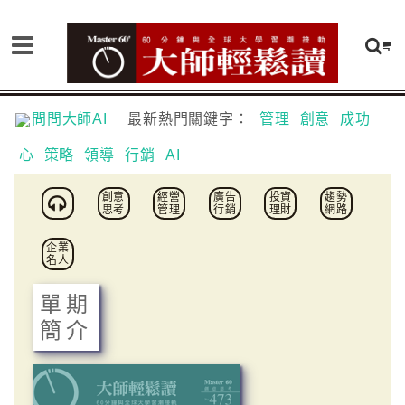
問問大師AI
最新熱門關鍵字：
管理
創意
成功
心
策略
領導
行銷
AI
創意
經營
廣告
投資
趨勢
思考
管理
行銷
理財
網路
企業
名人
單期
簡介