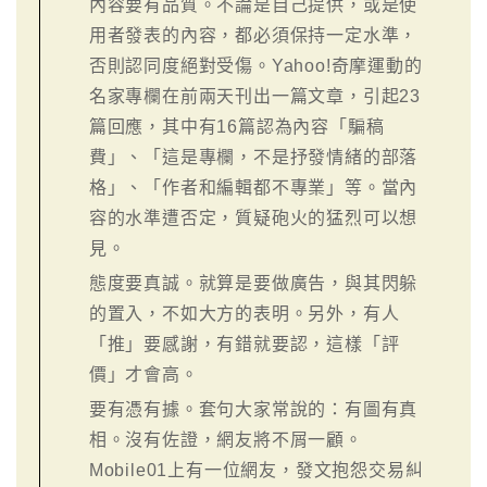
內容要有品質。不論是自己提供，或是使
用者發表的內容，都必須保持一定水準，
否則認同度絕對受傷。Yahoo!奇摩運動的
名家專欄在前兩天刊出一篇文章，引起23
篇回應，其中有16篇認為內容「騙稿
費」、「這是專欄，不是抒發情緒的部落
格」、「作者和編輯都不專業」等。當內
容的水準遭否定，質疑砲火的猛烈可以想
見。
態度要真誠。就算是要做廣告，與其閃躲
的置入，不如大方的表明。另外，有人
「推」要感謝，有錯就要認，這樣「評
價」才會高。
要有憑有據。套句大家常說的：有圖有真
相。沒有佐證，網友將不屑一顧。
Mobile01上有一位網友，發文抱怨交易糾