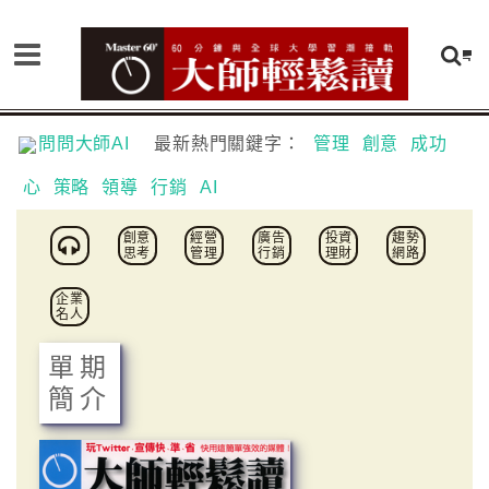
問問大師AI
最新熱門關鍵字：
管理
創意
成功
心
策略
領導
行銷
AI
創意
經營
廣告
投資
趨勢
思考
管理
行銷
理財
網路
企業
名人
單期
簡介