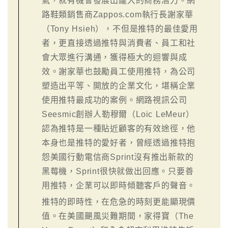
氣，就有機會發展出龐大的商務潛力。網
路鞋類銷售商Zappos.com執行長謝家華
（Tony Hsieh），不但是推特的最佳愛用
者，更直接透過推特與消費者、員工和社
會大眾進行溝通，獲得極大的迴響與成
效。謝家華也鼓勵員工使用推特，為公司
塑造出平等、開放的企業文化，堪稱企業
使用推特最成功的案例。網路視訊公司
Seesmic創辦人勒穆爾（Loic LeMeur）
認為推特是一種貼近顧客的有效途徑，他
本身也是推特的愛好者，曾經透過推特抱
怨美國行動電信商Sprint沒有推出新款的
黑莓機，Sprint很快就做出回應。只要善
用推特，企業可以即時傾聽客戶的聲音。
推特的即時性，在危急的時刻更能顯現價
值。在美國颶風災難期間，家得寶（The