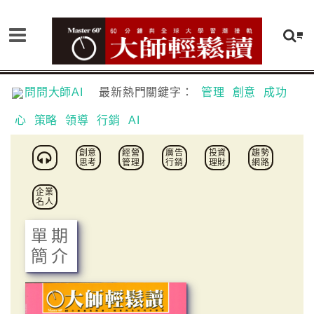
問問大師AI
最新熱門關鍵字：
管理
創意
成功
心
策略
領導
行銷
AI
創意
經營
廣告
投資
趨勢
思考
管理
行銷
理財
網路
企業
名人
單期
簡介