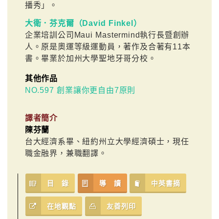
播秀」。
大衛．芬克爾（David Finkel）
企業培訓公司Maui Mastermind執行長暨創辦
人。原是奧運等級運動員，著作及合著有11本
書。畢業於加州大學聖地牙哥分校。
其他作品
NO.597 創業讓你更自由7原則
譯者簡介
陳芬蘭
台大經濟系畢、紐約州立大學經濟碩士，現任
職金融界，兼職翻譯。
目 錄
導 讀
中英書摘
在地觀點
友善列印