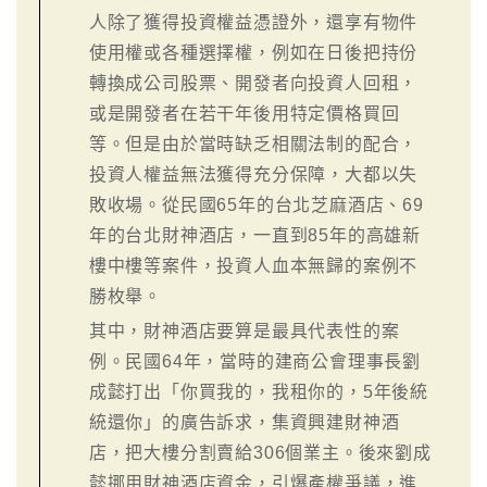
人除了獲得投資權益憑證外，還享有物件
使用權或各種選擇權，例如在日後把持份
轉換成公司股票、開發者向投資人回租，
或是開發者在若干年後用特定價格買回
等。但是由於當時缺乏相關法制的配合，
投資人權益無法獲得充分保障，大都以失
敗收場。從民國65年的台北芝麻酒店、69
年的台北財神酒店，一直到85年的高雄新
樓中樓等案件，投資人血本無歸的案例不
勝枚舉。
其中，財神酒店要算是最具代表性的案
例。民國64年，當時的建商公會理事長劉
成懿打出「你買我的，我租你的，5年後統
統還你」的廣告訴求，集資興建財神酒
店，把大樓分割賣給306個業主。後來劉成
懿挪用財神酒店資金，引爆產權爭議，進