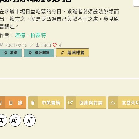
在求職市場日益吃緊的今日，求職者必須設法脫穎而
出，換言之，就是要凸顯自己與眾不同之處。參見原
書網址。
作者：
塔德．柏蒙特
2003-02-13 ／
8803
4
編輯標籤
求職
職涯輔導
目 錄
中英書摘
回應與討論
友善列