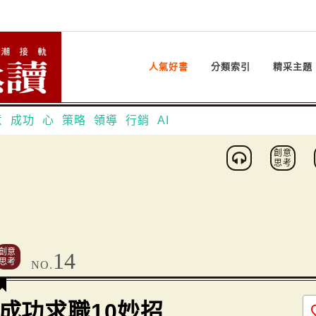
人氣好書
分類索引
精采主題
意
成功
心
策略
領導
行銷
AI
創意
思考
創意
14
思考
NO.
成功求職10妙招