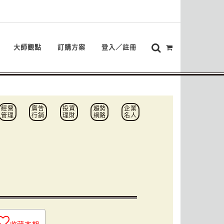
大師觀點
訂購方案
登入／註冊
經營
廣告
投資
趨勢
企業
管理
行銷
理財
網路
名人