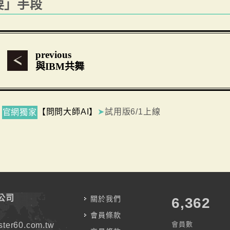
要」手段
previous
與IBM共舞
【問問大師AI】
➤
試用版6/1上線
官網獨家
公司
關於我們
7,787
會員條款
會員數
ter60.com.tw