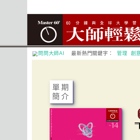
問問大師AI
最新熱門關鍵字：
管理
創
單期
簡介