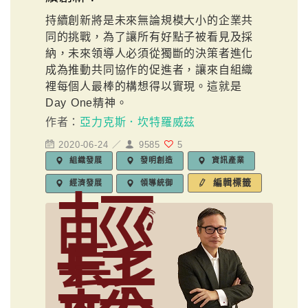
持續創新將是未來無論規模大小的企業共
同的挑戰，為了讓所有好點子被看見及採
納，未來領導人必須從獨斷的決策者進化
成為推動共同協作的促進者，讓來自組織
裡每個人最棒的構想得以實現。這就是
Day One精神。
作者：
亞力克斯．坎特羅威茲
2020-06-24 ／
9585
5
組織發展
發明創造
資訊產業
編輯標籤
經濟發展
領導統御
輕
鬆