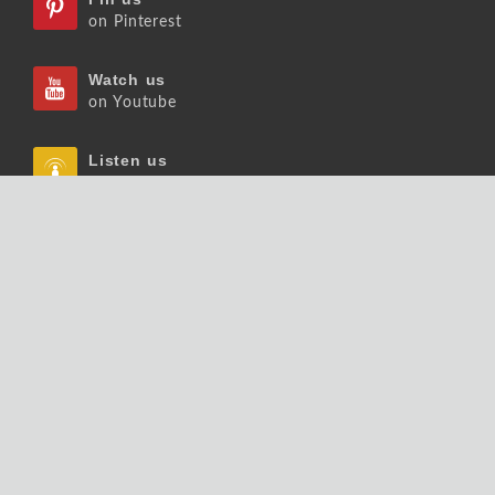
on Pinterest
Watch us
on Youtube
Listen us
on Podcast
Follow us
on Slideshare
Copyrights © 2026 大師輕鬆讀股份有限公司 版權
所有.