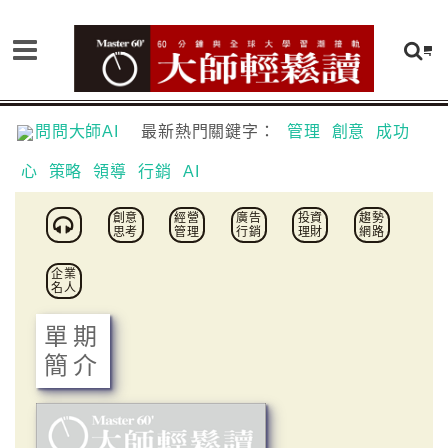
問問大師AI
最新熱門關鍵字：
管理
創意
成功
心
策略
領導
行銷
AI
創意
經營
廣告
投資
趨勢
思考
管理
行銷
理財
網路
企業
名人
單期
簡介