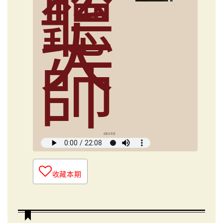
聽
大
師
俞國定導讀
收藏本期