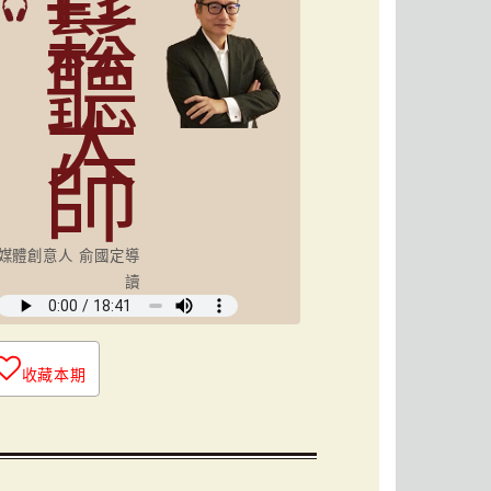
鬆
聽
大
師
媒體創意人 俞國定導
讀
收藏本期