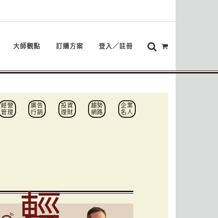
大師觀點
訂購方案
登入／註冊
經營
廣告
投資
趨勢
企業
管理
行銷
理財
網路
名人
輕