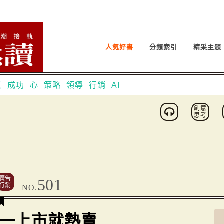
人氣好書
分類索引
精采主題
意
成功
心
策略
領導
行銷
AI
創意
思考
廣告
501
行銷
NO.
一上市就熱賣