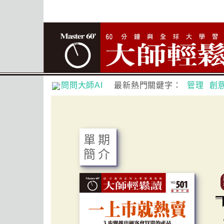
問問大師AI
最新熱門關鍵字：
管理
創
單期
簡介