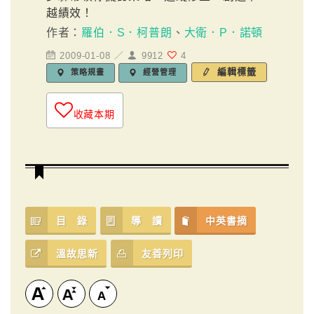
越績效！
作者：
羅伯．S．柯普朗
、
大衛．P．諾頓
2009-01-08 ／
9912
4
編輯標籤
策略規畫
經營管理
收藏本期
目 錄
導 讀
中英書摘
溫故思新
友善列印