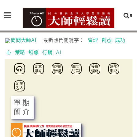
問問大師AI
最新熱門關鍵字：
管理
創意
成功
心
策略
領導
行銷
AI
創意
經營
廣告
投資
趨勢
思考
管理
行銷
理財
網路
企業
名人
單期
簡介