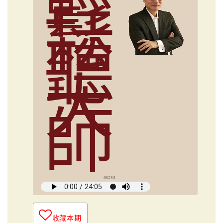
輕
鬆
聽
大
師
俞國定導讀
收藏本期