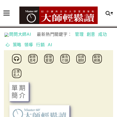
問問大師AI
最新熱門關鍵字：
管理
創意
成功
心
策略
領導
行銷
AI
創意
經營
廣告
投資
趨勢
思考
管理
行銷
理財
網路
企業
名人
單期
簡介