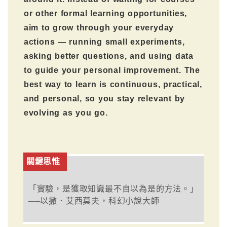
or other formal learning opportunities,
aim to grow through your everyday
actions — running small experiments,
asking better questions, and using data
to guide your personal improvement. The
best way to learn is continuous, practical,
and personal, so you stay relevant by
evolving as you go.
關鍵思惟
「實驗，是獲取知識最不自以為是的方法。」
──以撒．艾西莫夫，科幻小說大師