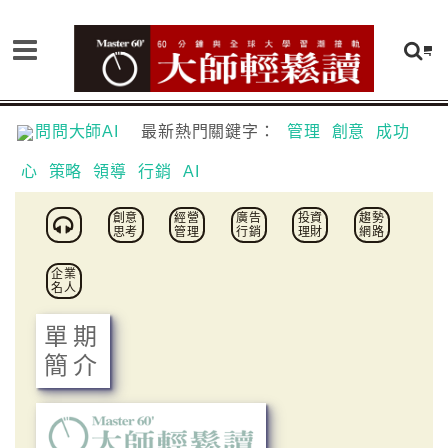
問問大師AI
最新熱門關鍵字：
管理
創意
成功
心
策略
領導
行銷
AI
創意
經營
廣告
投資
趨勢
思考
管理
行銷
理財
網路
企業
名人
單期
簡介