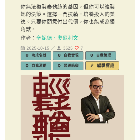
你無法複製泰勒絲的基因，但你可以複製
她的決策。選擇一門技藝，培養投入的美
德。只要你願意付出代價，你也能成為獨
角獸。
作者：
辛妮德．奧蘇利文
2025-10-15 ／
3625
7
功成名就
自我實現
自我管理
編輯標籤
自我激勵
領導統御
輕
鬆
聽