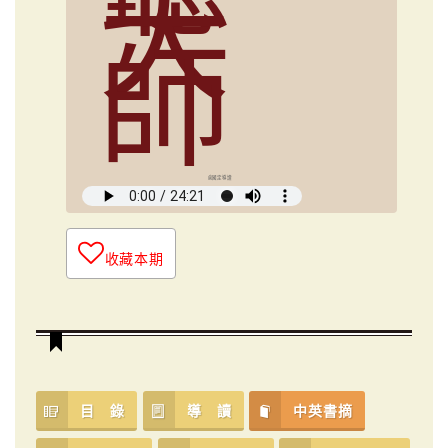
大
師
俞國定導讀
收藏本期
目 錄
導 讀
中英書摘