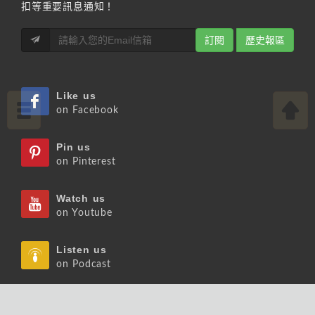
扣等重要訊息通知！
訂閱
歷史報區
Like us
on Facebook
Pin us
on Pinterest
Watch us
on Youtube
Listen us
on Podcast
Follow us