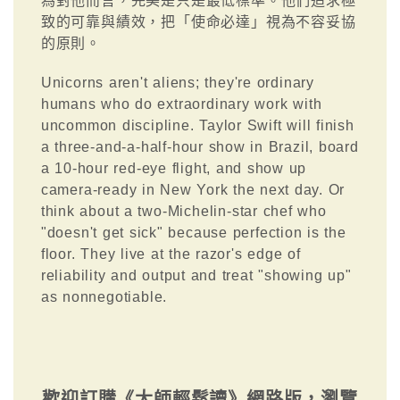
為對他而言，完美是只是最低標準。他們追求極
致的可靠與績效，把「使命必達」視為不容妥協
的原則。
Unicorns aren't aliens; they're ordinary
humans who do extraordinary work with
uncommon discipline. Taylor Swift will finish
a three-and-a-half-hour show in Brazil, board
a 10-hour red-eye flight, and show up
camera-ready in New York the next day. Or
think about a two-Michelin-star chef who
"doesn't get sick" because perfection is the
floor. They live at the razor's edge of
reliability and output and treat "showing up"
as nonnegotiable.
歡迎訂購《大師輕鬆讀》網路版，瀏覽