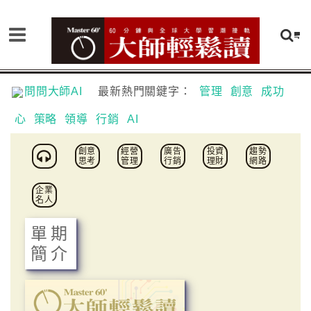
問問大師AI
最新熱門關鍵字：
管理
創意
成功
心
策略
領導
行銷
AI
創意
經營
廣告
投資
趨勢
思考
管理
行銷
理財
網路
企業
名人
單期
簡介