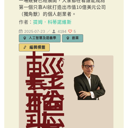
一場競賽已經展開，大家都在看誰能成為
第一個只靠AI就打造出市值10億美元公司
（獨角獸）的個人創業者。
作者：
提姆．科蒂諾維斯
2025-07-23 ／
4194
5
人工智慧及語義學
創業
編輯標籤
輕
鬆
聽