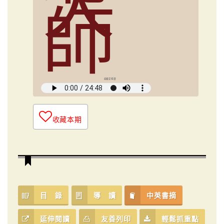
大
師
俞國定導讀
收藏本期
目 錄
導 讀
中英書摘
延伸閱讀
友善列印
輕鬆抓重點