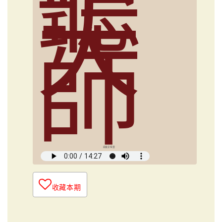
聽
大
師
俞國定導讀
收藏本期