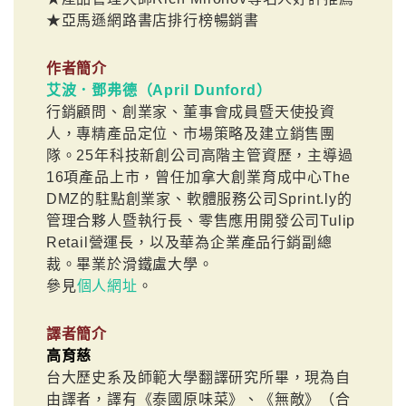
★亞馬遜網路書店排行榜暢銷書
作者簡介
艾波．鄧弗德（April Dunford）
行銷顧問、創業家、董事會成員暨天使投資
人，專精產品定位、市場策略及建立銷售團
隊。25年科技新創公司高階主管資歷，主導過
16項產品上市，曾任加拿大創業育成中心The
DMZ的駐點創業家、軟體服務公司Sprint.ly的
管理合夥人暨執行長、零售應用開發公司Tulip
Retail營運長，以及華為企業產品行銷副總
裁。畢業於滑鐵盧大學。
參見
個人網址
。
譯者簡介
高育慈
台大歷史系及師範大學翻譯研究所畢，現為自
由譯者，譯有《泰國原味菜》、《無敵》（合