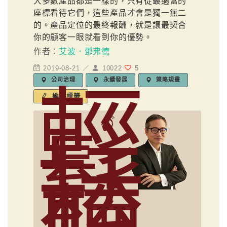
大多數產品都是一樣的，只有從最適當的
座標看待它們，這些產品才會是獨一無二
的。產品定位的最終報酬，就是讓最契合
你的顧客一眼就看到你的優勢。
作者：
艾波．鄧弗德
2019-08-21 ／
10022
5
公司治理
永續發展
策略規畫
輕
編輯標籤
鬆