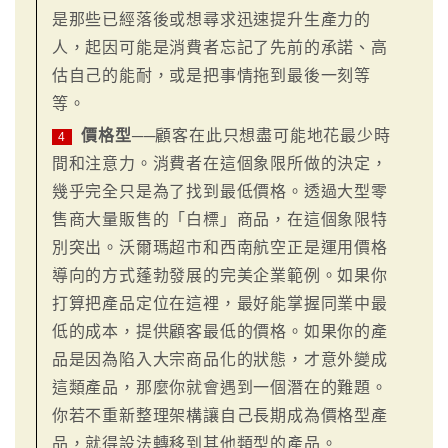
是那些已經落後或想尋求迅速提升生產力的
人，起因可能是消費者忘記了先前的承諾、高
估自己的能耐，或是把事情拖到最後一刻等
等。
價格型
──顧客在此只想盡可能地花最少時
4
間和注意力。消費者在這個象限所做的決定，
幾乎完全只是為了找到最低價格。透過大型零
售商大量販售的「白標」商品，在這個象限特
別突出。沃爾瑪超市和西南航空正是運用價格
導向的方式蓬勃發展的完美企業範例。如果你
打算把產品定位在這裡，最好能掌握同業中最
低的成本，提供顧客最低的價格。如果你的產
品是因為陷入大宗商品化的狀態，才意外變成
這類產品，那麼你就會遇到一個潛在的難題。
你若不重新整理架構讓自己長期成為價格型產
品，就得設法轉移到其他類型的產品。