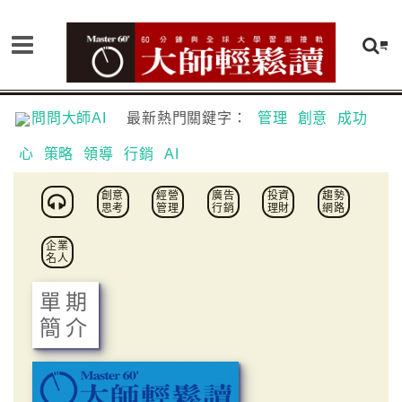
問問大師AI
最新熱門關鍵字：
管理
創意
成功
心
策略
領導
行銷
AI
創意
經營
廣告
投資
趨勢
思考
管理
行銷
理財
網路
企業
名人
單期
簡介