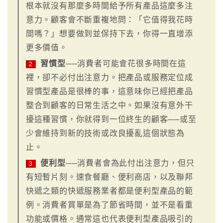
根本就沒有那麼多時間給予所有產品這麼多注
意力。顧客會不斷重複地問：「它值得我花時
間嗎？」想要做到並保持下去，你得一直增添
更多價值。
習慣型
──消費者可能會花很多時間在這
2
裡，卻不必付出注意力。把產品或服務定位成
習慣型產品是很棒的事，這意味你已經把產品
整合到顧客的日常生活之中。如果沒有意外干
擾這種習慣，你就得到一位終生的顧客──或至
少會維持到新的技術或改良擾亂這個狀態為
止。
便利型
──消費者會為此付出注意力，但只
3
有短暫片刻。速食餐廳、便利商店，以及聯邦
快遞之類的快遞服務業者都是便利型產品的範
例。消費者買單是為了節省時間，並不是看重
功能或價格。通常這也代表便利型產品吸引的