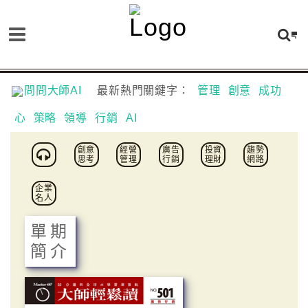
問問大師AI
最新熱門關鍵字：
管理
創意
成功
心
策略
領導
行銷
AI
創意
經營
廣告
投資
趨勢
思考
管理
行銷
理財
網路
企業
名人
單期
簡介