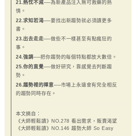
21.熱忱不減
──為新產品注入無可救藥的熱
情。
22.求知若渴
──要找出新趨勢就必須讀更多
書。
23.出去走走
──做些不一樣甚至有點瘋狂的
事。
24.強調
──把你趨勢的每個特點都放大數倍。
25.你的直覺
──做好研究，靠感覺去判斷趨
勢。
26.趨勢裡的禪意
──市場上永遠會有完全相反
的趨勢同時存在。
本文摘自：
《大師輕鬆讀》NO.278 看出需求，販賣渴望
《大師輕鬆讀》NO.146 趨勢大師 So Easy