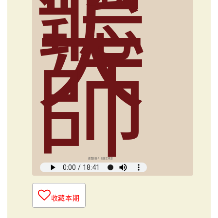
聽
大
師
媒體創意人 俞國定導讀
收藏本期