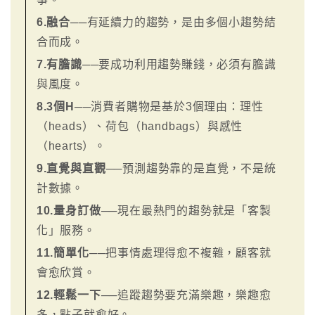
6.融合
──有延續力的趨勢，是由多個小趨勢結
合而成。
7.有膽識
──要成功利用趨勢賺錢，必須有膽識
與風度。
8.3個H
──消費者購物是基於3個理由：理性
（heads）、荷包（handbags）與感性
（hearts）。
9.直覺與直觀
──預測趨勢靠的是直覺，不是統
計數據。
10.量身訂做
──現在最熱門的趨勢就是「客製
化」服務。
11.簡單化
──把事情處理得愈不複雜，顧客就
會愈欣賞。
12.輕鬆一下
──追蹤趨勢要充滿樂趣，樂趣愈
多，點子就愈好。