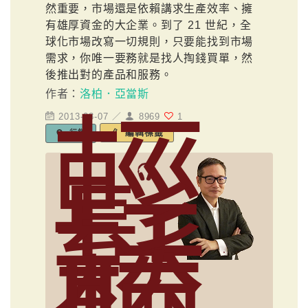
然重要，市場還是依賴講求生產效率、擁
有雄厚資金的大企業。到了 21 世紀，全
球化市場改寫一切規則，只要能找到市場
需求，你唯一要務就是找人掏錢買單，然
後推出對的產品和服務。
作者：
洛柏．亞當斯
輕
2013-08-07 ／
8969
1
編輯標籤
行銷
鬆