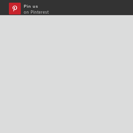
Pin us
on Pinterest
Watch us
on Youtube
Listen us
on Podcast
Follow us
on Slideshare
Copyrights © 2026 大師輕鬆讀股份有限公司 版權
所有.