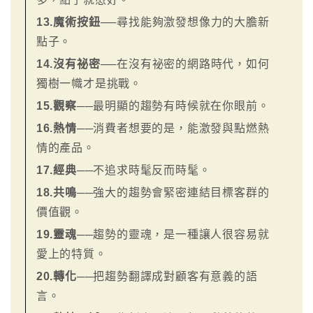
13.魔術按鈕
──尋找能夠激發想像力的大膽新
點子。
14.沒有祕密
──在沒有祕密的網路時代，如何
獨樹一幟才是挑戰。
15.觀察
──最明顯的趨勢有時候就在你眼前。
16.熱情
──消費者想要的是，能激發與點燃熱
情的產品。
17.經典
──不追求時髦反而時髦。
18.共鳴
──強大的趨勢會緊密連結目標客群的
價值觀。
19.靈魂
──趨勢的靈魂，是一種讓人很容易就
愛上的特質。
20.轉化
──把趨勢翻譯成對顧客有意義的語
言。