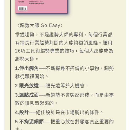
〈趨勢大師 So Easy〉
掌握趨勢，不是趨勢大師的專利，每個行業都
有擅長行業趨勢判斷的人能夠獨領風騷。運用
26項工具與趨勢專業的技巧，每個人都能成為
趨勢大師。
1.伸出觸角
──不斷探尋不搭調的小事物，趨勢
就從那裡開始。
2.眼光放遠
──眼光遠等於大機會！
3.連點成面
──新趨勢不會突然形成，而是由零
散的訊息串起來的。
4.設計
──絕佳設計是在市場勝出的條件。
5.不拘泥細節
──把重心放在對顧客真正重要的
事。