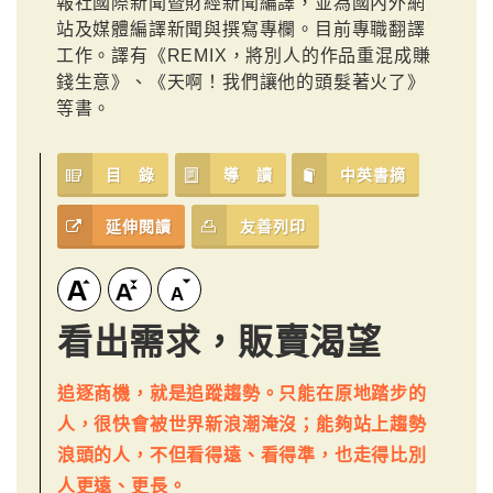
報社國際新聞暨財經新聞編譯，並為國內外網
站及媒體編譯新聞與撰寫專欄。目前專職翻譯
工作。譯有《REMIX，將別人的作品重混成賺
錢生意》、《天啊！我們讓他的頭髮著火了》
等書。
目 錄
導 讀
中英書摘
延伸閱讀
友善列印
看出需求，販賣渴望
追逐商機，就是追蹤趨勢。只能在原地踏步的
人，很快會被世界新浪潮淹沒；能夠站上趨勢
浪頭的人，不但看得遠、看得準，也走得比別
人更遠、更長。