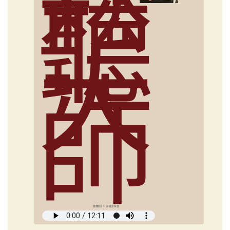
鬆
聽
大
師
媒體創意人 俞國定導讀