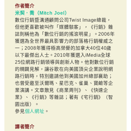
作者簡介
米契．喬（Mitch Joel）
數位行銷暨溝通顧問公司Twist Image總裁，
但他更喜歡被叫作「媒體駭客」，《行銷》雜
誌則稱他為「數位行銷的搖滾明星」。2006年
獲選為全世界最具影響力的部落格行銷權威之
一；2008年獲得極高榮譽的加拿大40位40歲
以下最傑出人士。2010年獲選入iMedia全球
25位網路行銷領導與創新人物。他對數位行銷
的精闢見解，讓谷歌在向美國頂尖企業說明網
路行銷時，特別邀請他到美國加州總部襄助；
也曾受邀至沃爾瑪、星巴克、雀巢、寶鹼等企
業演講。文章散見《商業周刊》、《快速企
業》、《行銷》等雜誌；著有《宅行銷》（智
園出版）。
參見
個人網址
。
譯者簡介