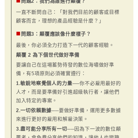
■
問題2：我們為誰進行顛覆？
一直不斷問自己：「對我們目前的顧客或目標
顧客而言，理想的產品經驗是什麼？」
■
問題3：顛覆應該像什麼樣子？
最後，你必須全力打造下一代的顧客經驗。
顛覆 2 為下個世代做好準備
要讓自己在這場蓄勢待發的數位海嘯做好準
備，有5項原則必須確實遵行：
1.敏銳地察覺個人的力量
──你不必雇用最好的
人才，而是要準備好引進超級執行者，讓他們
加入特定的專案。
2.一切依賴數據
──要做好準備，運用更多數據
來進行更好的雇用和解雇決策。
3.盡可能分享所有一切
──因為下一波的數位顛
覆者，會免費分享他們的知識，讓他人也變聰