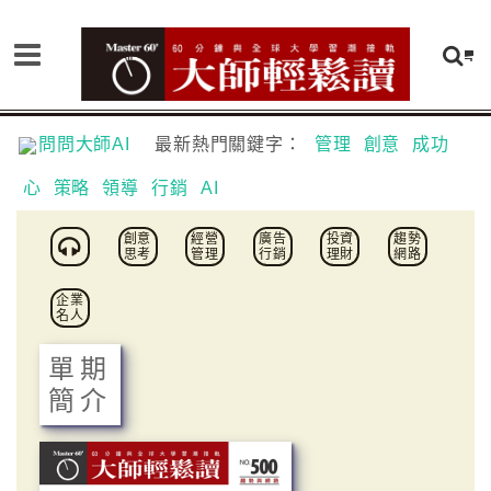
問問大師AI
最新熱門關鍵字：
管理
創意
成功
心
策略
領導
行銷
AI
創意
經營
廣告
投資
趨勢
思考
管理
行銷
理財
網路
企業
名人
單期
簡介