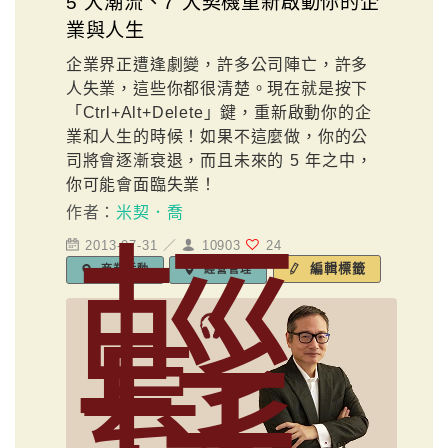
5 大潮流、7 大契機重新啟動你的企
業與人生
企業界正遭逢劇變，許多公司陣亡，許多
人失業，這些你都很清楚。現在就是按下
「Ctrl+Alt+Delete」鍵，重新啟動你的企
業和人生的時候！如果不這麼做，你的公
司將會逐漸衰退，而且未來的 5 年之中，
你可能會面臨失業！
作者：
米契．喬
輕
2013-07-31 ／
10903
24
編輯標籤
商業活動
經營管理