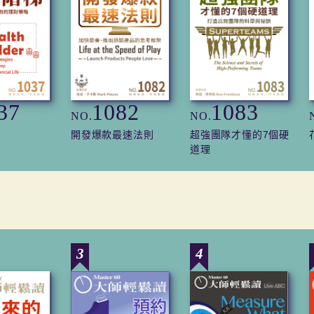
37
1082
1083
NO.
NO.
開發爆款最速法則
超強團隊才懂的7個硬
道理
3
4