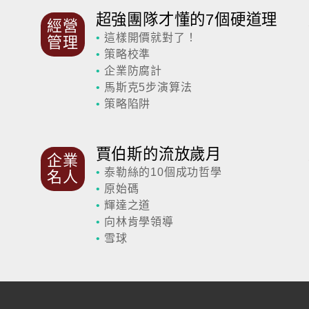
超強團隊才懂的7個硬道理
經營
•
這樣開價就對了！
管理
•
策略校準
•
企業防腐計
•
馬斯克5步演算法
•
策略陷阱
賈伯斯的流放歲月
企業
•
泰勒絲的10個成功哲學
名人
•
原始碼
•
輝達之道
•
向林肯學領導
•
雪球