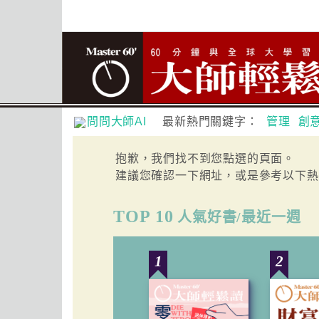
問問大師AI
最新熱門關鍵字：
管理
創
抱歉，我們找不到您點選的頁面。
建議您確認一下網址，或是參考以下熱
TOP 10
人氣好書/最近一週
1
2