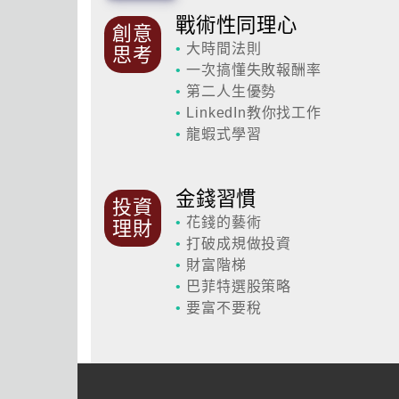
戰術性同理心
創意
•
大時間法則
思考
•
一次搞懂失敗報酬率
•
第二人生優勢
•
LinkedIn教你找工作
•
龍蝦式學習
金錢習慣
投資
•
花錢的藝術
理財
•
打破成規做投資
•
財富階梯
•
巴菲特選股策略
•
要富不要稅