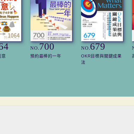
64
700
679
NO.
NO.
創意
預約最棒的一年
OKR目標與關鍵成果
法