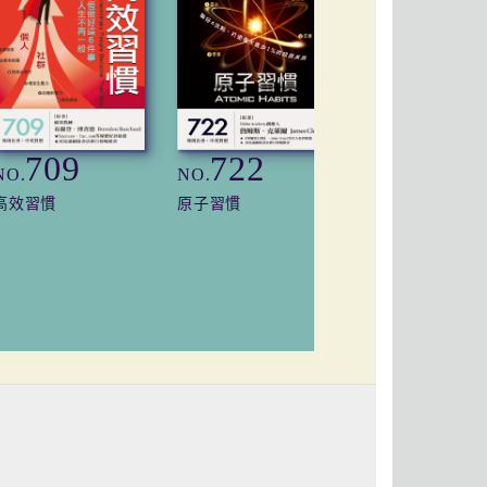
709
722
760
NO.
NO.
NO.
高效習慣
原子習慣
定力