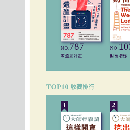
787
10
NO.
NO.
零遺產計畫
財富階梯
TOP10
收藏排行
1
2