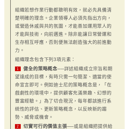
組織若想作業行動都聰明有效，就必先具備清
楚明確的理念。企業領導人必須先指出方向，
或營造休戚與共的氛圍，才能善加運用眾人的
才能與技術，向前邁進。除非能讓日常營運和
生存相互呼應，否則便無法創造強大的前進動
力。
組織理念包含下列3項元素：
健全的策略概念
──詳述組織成立宗旨和期
1
望達成的目標，有時只需一句簡潔、適當的使
命宣言即可。例如迪士尼的策略概念是，「在
戲劇性的環境中，提供顧客充滿樂趣、幻想的
豐富經驗。」為了切合現況，每年都該進行系
統性的評估、更新策略概念，以反映新的趨
勢、威脅或機會。
切實可行的價值主張
──或是組織把提供給
2