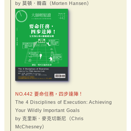
by 莫頓．韓森（Morten Hansen）
NO.442 要命任務，四步達陣！
The 4 Disciplines of Execution: Achieving
Your Wildly Important Goals
by 克里斯．麥克切斯尼（Chris
McChesney）