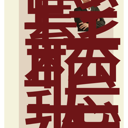
輕
鬆
聽
大