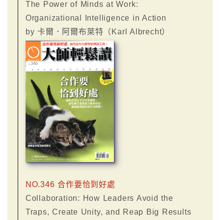
The Power of Minds at Work:
Organizational Intelligence in Action
by 卡爾．阿爾布萊特（Karl Albrecht）
NO.346 合作要恰到好處
Collaboration: How Leaders Avoid the
Traps, Create Unity, and Reap Big Results