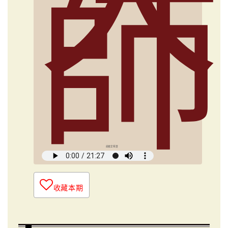
師
俞國定導讀
收藏本期