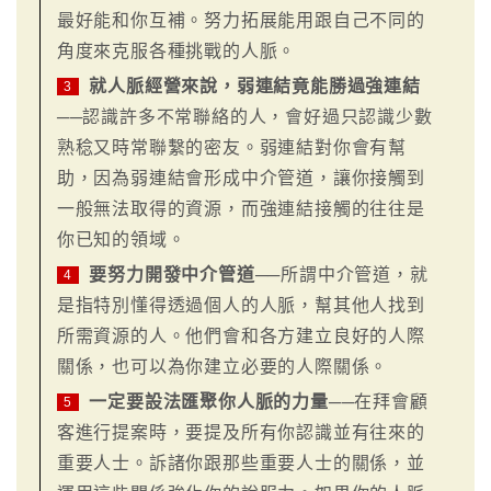
最好能和你互補。努力拓展能用跟自己不同的
角度來克服各種挑戰的人脈。
就人脈經營來說，弱連結竟能勝過強連結
3
──認識許多不常聯絡的人，會好過只認識少數
熟稔又時常聯繫的密友。弱連結對你會有幫
助，因為弱連結會形成中介管道，讓你接觸到
一般無法取得的資源，而強連結接觸的往往是
你已知的領域。
要努力開發中介管道
──所謂中介管道，就
4
是指特別懂得透過個人的人脈，幫其他人找到
所需資源的人。他們會和各方建立良好的人際
關係，也可以為你建立必要的人際關係。
一定要設法匯聚你人脈的力量
──在拜會顧
5
客進行提案時，要提及所有你認識並有往來的
重要人士。訴諸你跟那些重要人士的關係，並