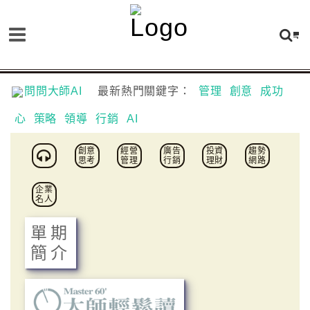
問問大師AI
最新熱門關鍵字：
管理
創意
成功
心
策略
領導
行銷
AI
創意
經營
廣告
投資
趨勢
思考
管理
行銷
理財
網路
企業
名人
單期
簡介