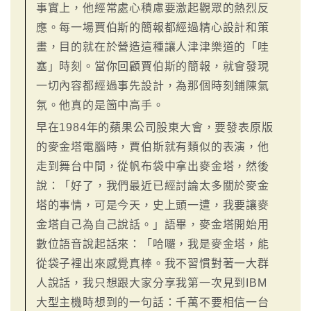
事實上，他經常處心積慮要激起觀眾的熱烈反
應。每一場賈伯斯的簡報都經過精心設計和策
畫，目的就在於營造這種讓人津津樂道的「哇
塞」時刻。當你回顧賈伯斯的簡報，就會發現
一切內容都經過事先設計，為那個時刻鋪陳氣
氛。他真的是箇中高手。
早在1984年的蘋果公司股東大會，要發表原版
的麥金塔電腦時，賈伯斯就有類似的表演，他
走到舞台中間，從帆布袋中拿出麥金塔，然後
說：「好了，我們最近已經討論太多關於麥金
塔的事情，可是今天，史上頭一遭，我要讓麥
金塔自己為自己說話。」語畢，麥金塔開始用
數位語音說起話來：「哈囉，我是麥金塔，能
從袋子裡出來感覺真棒。我不習慣對著一大群
人說話，我只想跟大家分享我第一次見到IBM
大型主機時想到的一句話：千萬不要相信一台