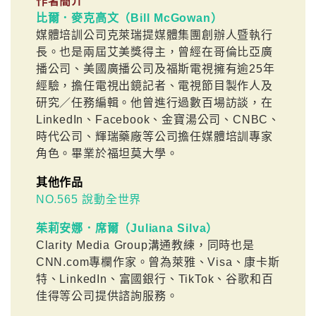
作者簡介
比爾．麥克高文（Bill McGowan）
媒體培訓公司克萊瑞提媒體集團創辦人暨執行
長。也是兩屆艾美獎得主，曾經在哥倫比亞廣
播公司、美國廣播公司及福斯電視擁有逾25年
經驗，擔任電視出鏡記者、電視節目製作人及
研究／任務編輯。他曾進行過數百場訪談，在
LinkedIn、Facebook、金寶湯公司、CNBC、
時代公司、輝瑞藥廠等公司擔任媒體培訓專家
角色。畢業於福坦莫大學。
其他作品
NO.565 說動全世界
茱莉安娜．席爾（Juliana Silva）
Clarity Media Group溝通教練，同時也是
CNN.com專欄作家。曾為萊雅、Visa、康卡斯
特、LinkedIn、富國銀行、TikTok、谷歌和百
佳得等公司提供諮詢服務。