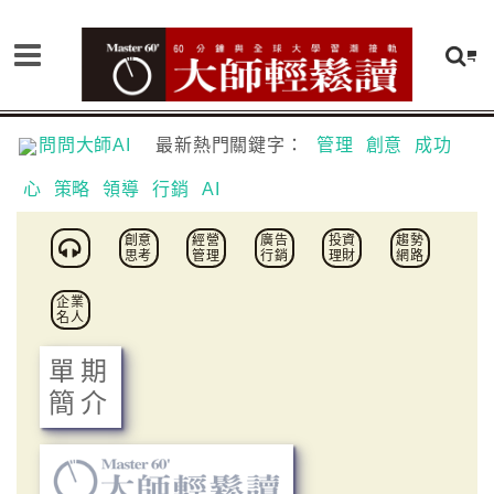
問問大師AI
最新熱門關鍵字：
管理
創意
成功
心
策略
領導
行銷
AI
創意
經營
廣告
投資
趨勢
思考
管理
行銷
理財
網路
企業
名人
單期
簡介