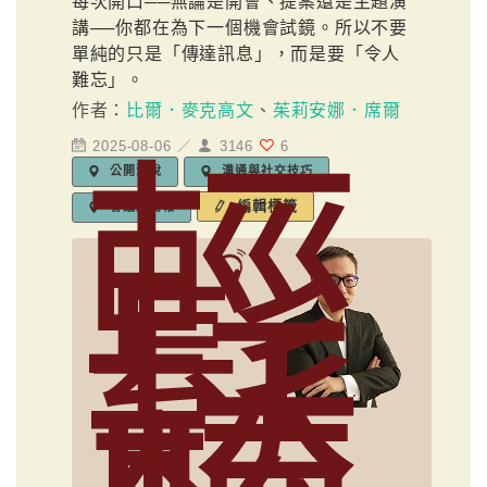
每次開口──無論是開會、提案還是主題演
講──你都在為下一個機會試鏡。所以不要
單純的只是「傳達訊息」，而是要「令人
難忘」。
作者：
比爾．麥克高文
、
茱莉安娜．席爾
2025-08-06 ／
3146
6
輕
公開演說
溝通與社交技巧
編輯標籤
會議及簡報
鬆