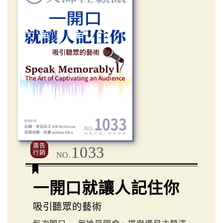
廣告
1033
行銷
NO.
一開口就讓人記住你
吸引聽眾的藝術