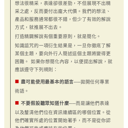
想法很精采，表達卻很差勁，不但展現不出精
采之處，反而要付出龐大代價。我們的想法、
產品和服務通常都很不錯，但少了有效的解說
方式，就推展不出去。
打造精闢解說有個重要原則，就是簡化。
知識詛咒的一項衍生結果是，一旦你徹底了解
某個主題，要向外行人簡述這個主題將變得更
困難。 如果你想簡化內容，以便提出解說，就
應該遵守下列規則：
■
盡可能使用最基本的語言
──拋開任何專業
術語。
■
不要假設聽眾知道什麼
──而是讓他們表達
以及釐清他們位在資訊連續區的哪個位置。從
他們確實所處的位置開始著手，而不是從你認