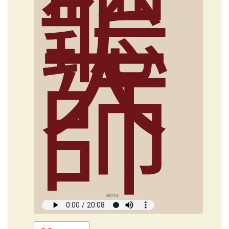
聽
大
師
俞國定導讀