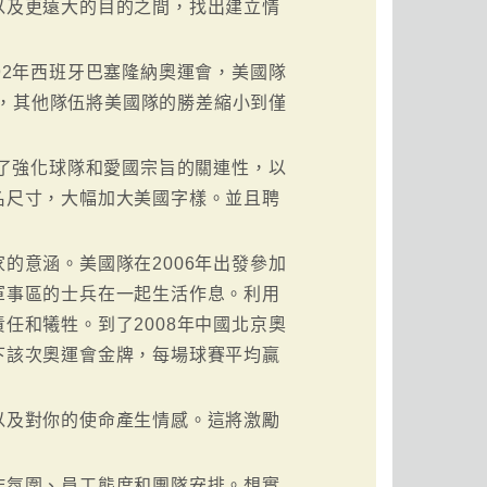
以及更遠大的目的之間，找出建立情
92年西班牙巴塞隆納奧運會，美國隊
運會，其他隊伍將美國隊的勝差縮小到僅
為了強化球隊和愛國宗旨的關連性，以
名尺寸，大幅加大美國字樣。並且聘
的意涵。美國隊在2006年出發參加
軍事區的士兵在一起生活作息。利用
任和犧牲。到了2008年中國北京奧
下該次奧運會金牌，每場球賽平均贏
以及對你的使命產生情感。這將激勵
作氛圍、員工態度和團隊安排。想實