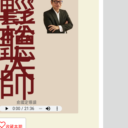
輕
鬆
聽
大
師
俞國定導讀
收藏本期