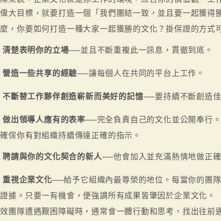
現偉大目標，就要打造一個「我們團結一致，並且要一起獲得
那麼，你要如何打造一種大家一起獲勝的文化？掛保證的方式
清楚表明你的立場
──並且不斷重複此一訊息，貫徹到底。
營造一些共享的經驗
──讓每個人在共同的平台上工作。
不斷替工作夥伴創造嶄新而美好的記憶
──要持續不斷創造
做出領導人應有的表率
──完全負責自己的文化並公開奉行
要確保你有對組織持續傳達正確的指示。
聘請與你的文化契合的新人
──他會加入並充滿熱情地做正
重視企業文化
──給予它組織內最尊榮的地位。每當你的團
的證據。只要一有機會，便強調所有成果皆肇因於企業文化。
高效團隊遭遇艱困障礙時，通常會一體行動和思考，找出往前