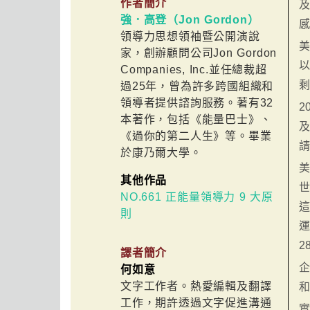
作者簡介
強．高登（Jon Gordon）
領導力思想領袖暨公開演說
美
家，創辦顧問公司Jon Gordon
以
Companies, Inc.並任總裁超
剩
過25年，曾為許多跨國組織和
領導者提供諮詢服務。著有32
2
本著作，包括《能量巴士》、
《過你的第二人生》等。畢業
於康乃爾大學。
美
其他作品
NO.661 正能量領導力 9 大原
這
則
2
譯者簡介
何如意
文字工作者。熱愛編輯及翻譯
工作，期許透過文字促進溝通