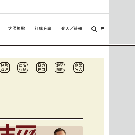
大師觀點
訂購方案
登入／註冊
經營
廣告
投資
趨勢
企業
管理
行銷
理財
網路
名人