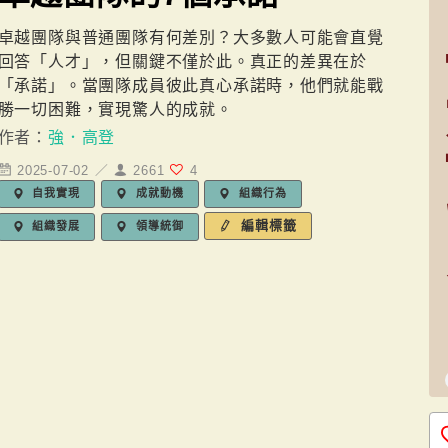
卓越團隊與普通團隊有何差別？大多數人可能會直覺
回答「人才」，但關鍵不僅於此。真正的差異在於
「承諾」。當團隊成員彼此真心承諾時，他們就能戰
勝一切困難，實現驚人的成就。
作者：
強．高登
2025-07-02 ／
2661
4
自我實現
成就動機
組織行為
編輯標籤
組織發展
領導統御