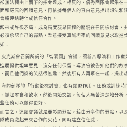
但卻無法藉由上而下的指令達成。相反的，優秀團隊會聚集在
實面和嚴厲的回饋意見，再依據每個人的直白意見提出想法和
隊會將連結轉化成信任合作。
聽起來或許很矛盾，成為高度凝聚團體的關鍵在召開檢討會，
你必須承認自己的弱點，樂意接受真誠坦率的回饋意見求取進
例如：
皮克斯會召開所謂的「智囊團」會議，讓新片導演和工作室
的進展提供坦率意見。沒有任何保留。導演會被告知他們的故
心，而且他們說的笑話很無趣。然後所有人再聚在一起，提出
海豹部隊的「行動後檢討會」也有類似作用。任務或訓練時
器、抓起零食和飲水，然後開始交談。每個人痛苦清楚地分析
哪些任務可以做得更好。
簡而言之，這類會議就是要彰顯弱點。藉由分享你的弱點，以
團隊成員激起未來合作的火花，同時建立信任感。