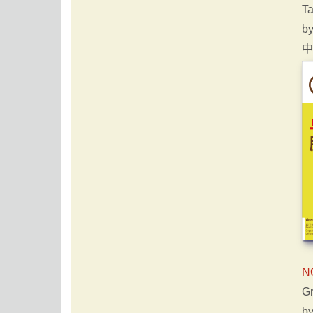
T
b
中
N
G
b