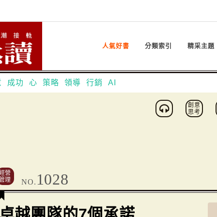
人氣好書
分類索引
精采主題
意
成功
心
策略
領導
行銷
AI
創意
思考
經營
1028
管理
NO.
卓越團隊的7個承諾