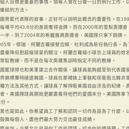
及個人目標更重要的事情。領導人會在日復一日的例行工作，
感連結的方法。
國男籃代表隊的故事，正好可以說明此概念的重要性。在19
每場平均43.8分的差距奪得金牌。而在2000年的雪梨奧
一半，到了2004年的希臘雅典奧運會，美國隊只拿下銅牌。
005年，傑瑞．柯蘭吉羅接替吉姆．杜利成為新任執行長。
及盡量降低對超級球星的關注，柯蘭吉羅縮小球衣上球員的姓
請常駐教練，而不是在每次奧運集訓時指定不同的教練。
國籃球隊也和美軍建立合作關係，讓球員能夠感受到代表國家
世界錦標賽時繞道韓國，球員在那裡換上軍裝和保衛南北韓非
種方法及其他方式，讓球員了解捍衛美國自由涉及的紀律、責
運會，美國隊球員開始更嚴肅看待他們的愛國本分。美國隊拿
8分。
企業也是如此。你希望員工了解和認同一切作為是為了什麼，
和鼓舞每個人，盡他們最大努力交出最佳成績。
實際來說，企業文化就是你工作的環境，綜合你的價值觀、工