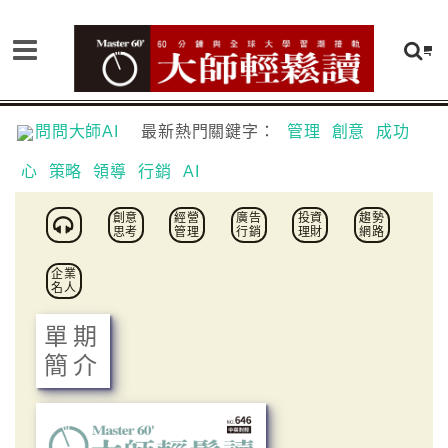
問問大師AI
最新熱門關鍵字：
管理
創意
成功
心
策略
領導
行銷
AI
創意
經營
廣告
投資
趨勢
思考
管理
行銷
理財
網路
企業
名人
單期
簡介