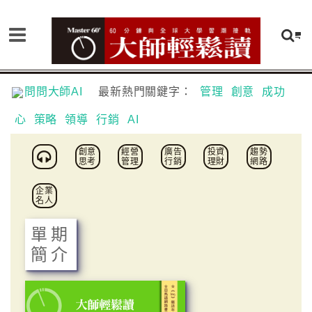
問問大師AI
最新熱門關鍵字：
管理
創意
成功
心
策略
領導
行銷
AI
創意
經營
廣告
投資
趨勢
思考
管理
行銷
理財
網路
企業
名人
單期
簡介