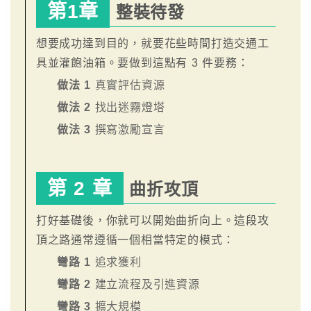
第1章
整裝待發
想要成功達到目的，就要花些時間打造交通工
具並灌飽油箱。要做到這點有 3 件要務：
做法 1
真實評估資源
做法 2
找出迷霧燈塔
做法 3
撰寫激勵宣言
第 2 章
曲折攻頂
打好基礎後，你就可以開始曲折向上。這段攻
頂之路通常遵循一個相當特定的模式：
彎路 1
追求獲利
彎路 2
建立流程及引進資源
彎路 3
擴大規模