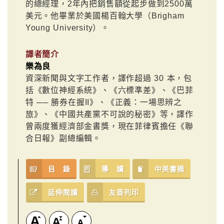
的總經理，2年內把銷售額從起步做到2500萬
美元。他畢業於美國楊百翰大學（Brigham
Young University）。
譯者簡介
樂為良
資深新聞與文字工作者，譯作超過 30 本，包
括《數位神經系統》、《六標準差》、《巴菲
特 ── 勝券在握II》、《正義：一場思辨之
旅》、《中國共產黨不可說的秘密》等，譯作
曾兩度獲經濟部金書獎，現在菲律賓擔任《聯
合日報》副總編輯。
目 錄
導 讀
中英書摘
延伸閱讀
友善列印