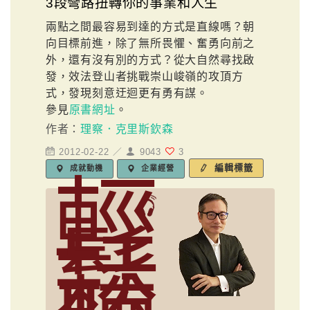
3段彎路扭轉你的事業和人生
兩點之間最容易到達的方式是直線嗎？朝
向目標前進，除了無所畏懼、奮勇向前之
外，還有沒有別的方式？從大自然尋找啟
發，效法登山者挑戰崇山峻嶺的攻頂方
式，發現刻意迂迴更有勇有謀。
參見
原書網址
。
作者：
理察．克里斯欽森
2012-02-22 ／
9043
3
編輯標籤
成就動機
企業經營
輕
鬆