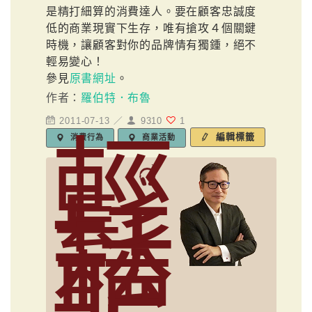
是精打細算的消費達人。要在顧客忠誠度
低的商業現實下生存，唯有搶攻４個關鍵
時機，讓顧客對你的品牌情有獨鍾，絕不
輕易變心！
參見
原書網址
。
作者：
羅伯特．布魯
2011-07-13 ／
9310
1
輕
編輯標籤
消費行為
商業活動
鬆
聽