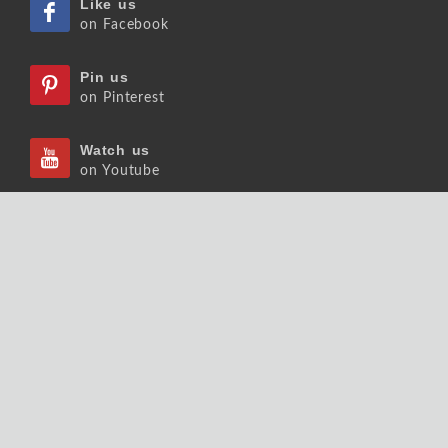
Like us
on Facebook
Pin us
on Pinterest
Watch us
on Youtube
Listen us
on Podcast
Follow us
on Slideshare