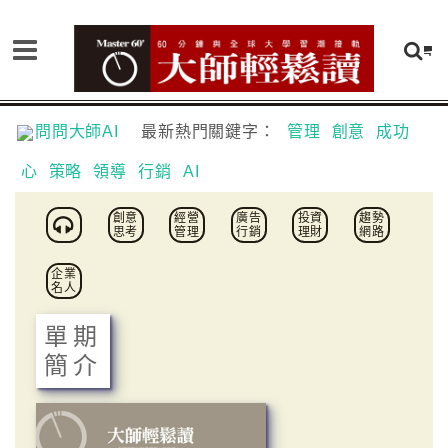
問問大師AI
最新熱門關鍵字：
管理
創意
成功
心
策略
領導
行銷
AI
創意
經營
廣告
投資
趨勢
思考
管理
行銷
理財
網路
企業
名人
單期
簡介