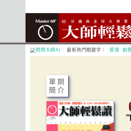
問問大師AI
最新熱門關鍵字：
管理
創
單期
簡介