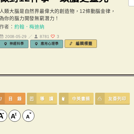
人類大腦是自然界最偉大的創造物，12條動腦金律，
為你的腦力開發無窮潛力！
作者：
約翰．梅迪納
2008-05-29 ／
8781
3
編輯標籤
神經科學
應用心理學
目 錄
導 讀
中英書摘
友善列印