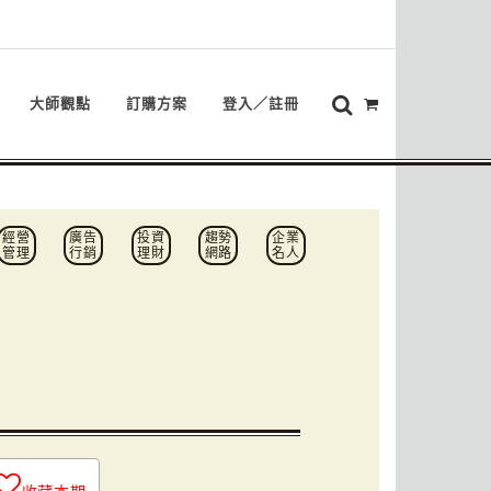
大師觀點
訂購方案
登入／註冊
經營
廣告
投資
趨勢
企業
管理
行銷
理財
網路
名人