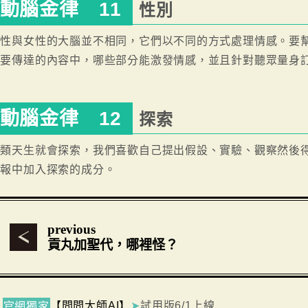
動腦金律 11
性別
男性與女性的大腦並不相同，它們以不同的方式處理情感。要
所要傳達的內容中，哪些部分能激發情感，並且針對聽眾量身
動腦金律 12
探索
人類天生就會探索，我們喜歡自己提出假設、實驗、觀察然後
簡報中加入探索的成分。
previous
貢丸加聖代，哪裡怪？
【問問大師AI】
➤
試用版6/1上線
官網獨家