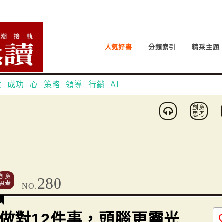
人氣好書
分類索引
精采主題
意
成功
心
策略
領導
行銷
AI
創意
思考
創意
280
思考
NO.
做對12件事，頭腦更靈光