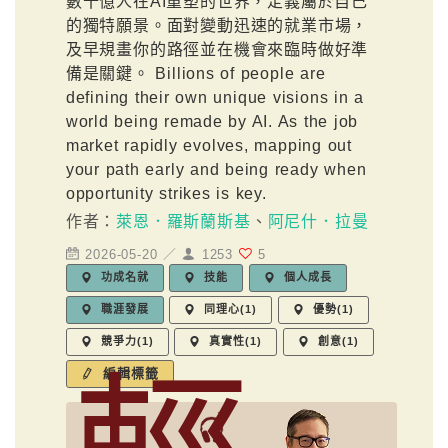
數十億人在AI重塑的世界，定義屬於自己
的獨特願景。面對變動迅速的就業市場，
及早規畫你的路徑並在機會來臨時做好準
備是關鍵。 Billions of people are
defining their own unique visions in a
world being remade by AI. As the job
market rapidly evolves, mapping out
your path early and being ready when
opportunity strikes is key.
作者：
萊恩．羅斯蘭斯基
、
阿尼什．拉曼
2026-05-20 ／
1253
5
功成名就
技能
個人成長
職涯發展
同理心(1)
優勢(1)
競爭力(1)
真實性(1)
創意(1)
編輯標籤