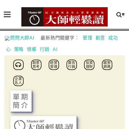
問問大師AI
最新熱門關鍵字：
管理
創意
成功
心
策略
領導
行銷
AI
創意
經營
廣告
投資
趨勢
思考
管理
行銷
理財
網路
企業
名人
單期
簡介