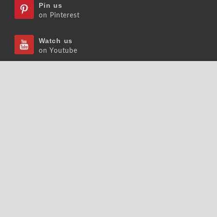
Pin us
on Pinterest
Watch us
on Youtube
Listen us
on Podcast
Follow us
on Slideshare
Copyrights © 2026 大師輕鬆讀股份有限公司 版權
所有.