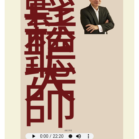
輕
鬆
聽
大
師
俞國定導讀