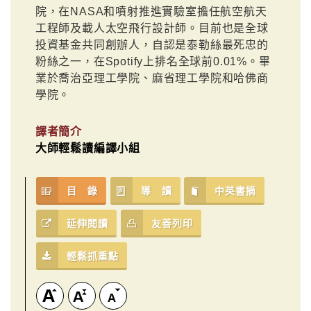
院，在NASA和噴射推進實驗室擔任航空航天
工程師及載人太空飛行設計師。目前也是全球
投資基金共同創辦人，自認是泰勒絲最死忠的
粉絲之一，在Spotify上排名全球前0.01%。畢
業於喬治亞理工學院、麻省理工學院和哈佛商
學院。
譯者簡介
大師輕鬆讀編譯小組
目 錄
導 讀
中英書摘
延伸閱讀
友善列印
輕鬆抓重點