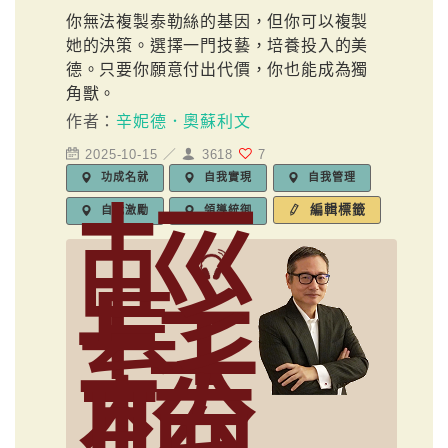
你無法複製泰勒絲的基因，但你可以複製
她的決策。選擇一門技藝，培養投入的美
德。只要你願意付出代價，你也能成為獨
角獸。
作者：
辛妮德．奧蘇利文
2025-10-15 ／
3618
7
功成名就
自我實現
自我管理
輕
編輯標籤
自我激勵
領導統御
鬆