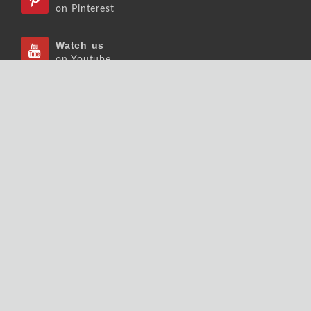
on Pinterest
Watch us
on Youtube
Listen us
on Podcast
Follow us
on Slideshare
Copyrights © 2026 大師輕鬆讀股份有限公司 版權
所有.