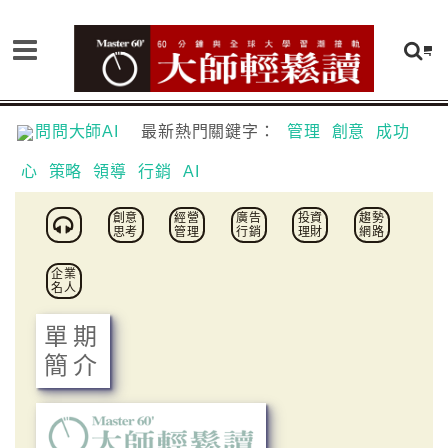
問問大師AI
最新熱門關鍵字：
管理
創意
成功
心
策略
領導
行銷
AI
創意
經營
廣告
投資
趨勢
思考
管理
行銷
理財
網路
企業
名人
單期
簡介