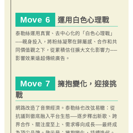
Move 6
運用白色心理戰
泰勒絲運用真實、去中心化的「白色心理戰」
──親身投入，將粉絲凝聚在歸屬感、合作和共
同價值觀之下，從累積信任擴大文化影響力──
影響效果遠超傳統廣告。
Move 7
擁抱變化，迎接挑
戰
網路改造了音樂經濟。泰勒絲也改弦易轍：從
抗議到徹底融入平台生態──逐步釋出新歌、跨
界合作、關注度至上、需求導向成長──最終成
為頂尖品牌。啟示是：擁抱變化，持續迭代。