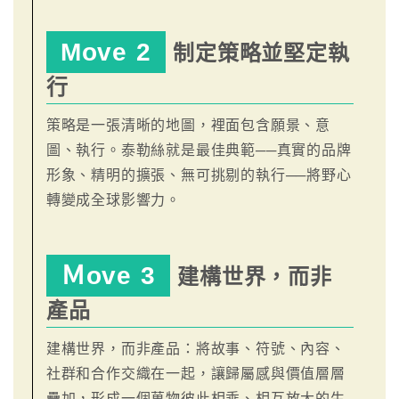
Move 2
制定策略並堅定執
行
策略是一張清晰的地圖，裡面包含願景、意
圖、執行。泰勒絲就是最佳典範──真實的品牌
形象、精明的擴張、無可挑剔的執行──將野心
轉變成全球影響力。
Ｍove 3
建構世界，而非
產品
建構世界，而非產品：將故事、符號、內容、
社群和合作交織在一起，讓歸屬感與價值層層
疊加，形成一個萬物彼此相乘、相互放大的生