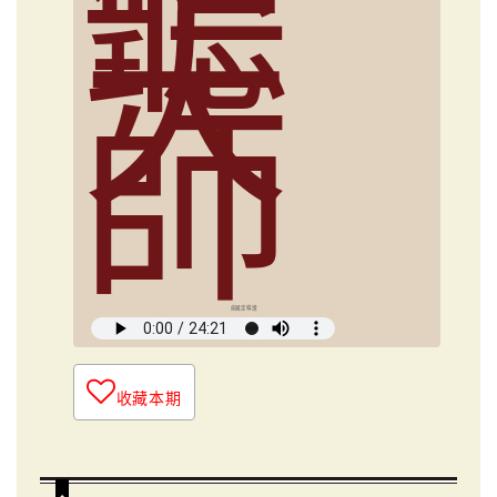
聽
大
師
俞國定導讀
收藏本期