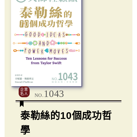
企業
1043
名人
NO.
泰勒絲的10個成功哲
學