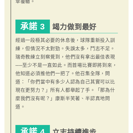
幸覆轍。
承諾 3
竭力做到最好
經過一段極其必要的休息後，球隊重新投入訓
練，但情況不太對勁。失誤太多，鬥志不足。
瑞奇教練立刻察覺到，他們沒有拿出最佳表現
──至少不是一直如此。而首場比賽即將到來，
他知道必須推他們一把了。他召集全隊，問
道：「你們當中有多少人認為自己其實可以比
現在更努力？」所有人都舉起了手。「那為什
麼我們沒有呢？」康斯半笑著、半認真地問
道。
承諾 4
立志持續進步