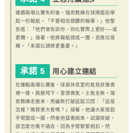
連續兩場比賽失利後，瑞奇教練在球隊面前舉
起一份報紙。「不要相信媒體的報導，」他警
告道：「他們會告訴你，你比實際上更好──或
更糟。」接著，他將報紙揉成一團，丟進垃圾
桶。「承諾比頭條更重要。」
承諾 5
用心建立連結
在連輸兩場比賽後，球員休息室的氣氛就像喪
禮一樣。肩膀垮下，垂頭喪氣，士氣全無。瑞
奇教練走進來，用幽默打破這股沉悶：「這是
怎樣？殯葬業大會嗎？」接著，他讓大家搭起
手臂圍成一圈，然後他猛衝過來，試圖突破，
卻怎麼也衝不過去，因為手臂緊緊相扣。然