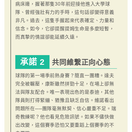
病床邊，握著那隻30年前迎接他進入大學球
隊、曾經強壯有力的手時，這句話卻變得意義
非凡。過去，這隻手握起來代表確定、力量和
信念。如今，它卻提醒提姆生命是多麼短暫，
而真摯的情誼卻能延續久遠。
承諾 2
共同維繫正向心態
球隊的第一場季前熱身賽？簡直一團糟。達夫
完全被輾壓，康斯雖然拼勁十足，在場上卻無
法與隊友配合。唯一表現出色的是泰迪，其他
隊員則打得緊繃、猶豫且缺乏自信。維諾看出
問題所在──團隊毫無默契、信心嚴重不足。瑞
奇教練呢？他也看見危險訊號。如果不儘快做
出改變，這個賽季恐怕又要重蹈上個賽季的不