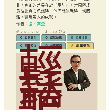
此。真正的差異在於「承諾」。當團隊成
員彼此真心承諾時，他們就能戰勝一切困
難，實現驚人的成就。
作者：
強．高登
2025-07-02 ／
2663
4
自我實現
成就動機
組織行為
輕
編輯標籤
組織發展
領導統御
鬆
聽