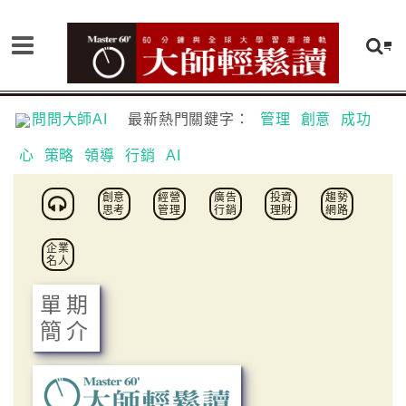
問問大師AI
最新熱門關鍵字：
管理
創意
成功
心
策略
領導
行銷
AI
創意
經營
廣告
投資
趨勢
思考
管理
行銷
理財
網路
企業
名人
單期
簡介