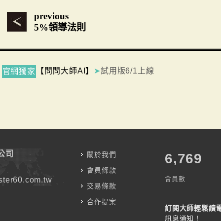
previous
5%領導法則
【問問大師AI】
➤
試用版6/1上線
官網獨家
公司
關於我們
7,787
會員條款
會員數
ter60.com.tw
交易條款
合作提案
訂閱大師輕鬆讀
訊息通知！