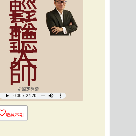
輕
鬆
聽
大
師
俞國定導讀
收藏本期