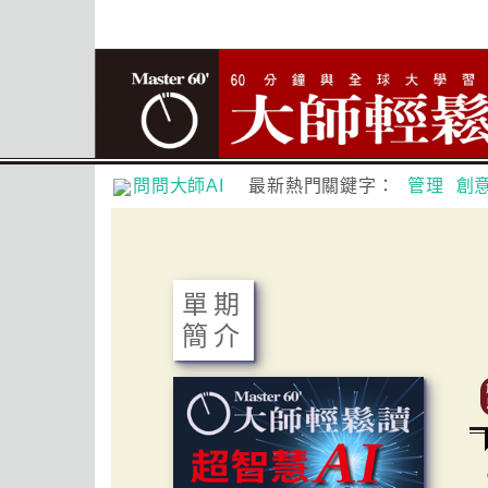
問問大師AI
最新熱門關鍵字：
管理
創
單期
簡介