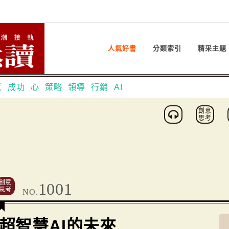
人氣好書
分類索引
精采主題
意
成功
心
策略
領導
行銷
AI
創意
思考
創意
1001
思考
NO.
超智慧AI的未來