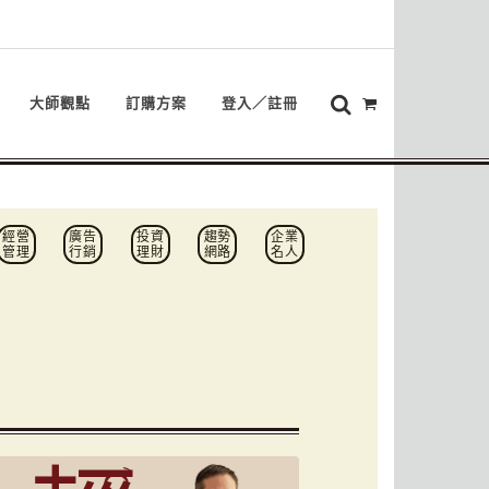
大師觀點
訂購方案
登入／註冊
經營
廣告
投資
趨勢
企業
管理
行銷
理財
網路
名人