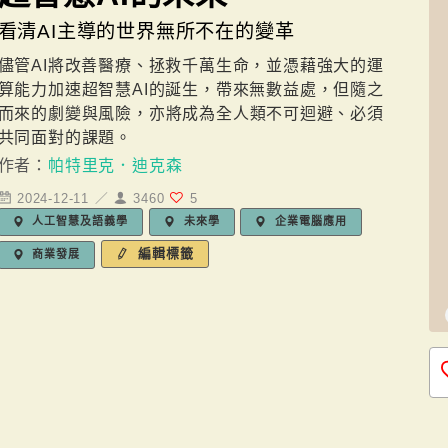
看清AI主導的世界無所不在的變革
儘管AI將改善醫療、拯救千萬生命，並憑藉強大的運
算能力加速超智慧AI的誕生，帶來無數益處，但隨之
而來的劇變與風險，亦將成為全人類不可迴避、必須
共同面對的課題。
作者：
帕特里克．迪克森
2024-12-11 ／
3460
5
人工智慧及語義學
未來學
企業電腦應用
編輯標籤
商業發展