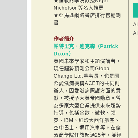
★倫敦商學院教授Nigel
Nicholson等名人推薦
★亞馬遜網路書店排行榜暢銷
書
A
A
作者簡介
帕特里克．迪克森（Patrick
Dixon）
英國未來學家和主題演講者，
現任趨勢預測公司Global
Change Ltd.董事長，也是國
際愛滋病機構ACET的共同創
辦人，因愛滋病照護方面的貢
獻，被授予大英帝國勳章。曾
為多家大型企業提供未來趨勢
指導，包括谷歌、微軟、領
英、IBM、維珍大西洋航空、
空中巴士、通用汽車等。在倫
敦商學院任教超過25年，並經