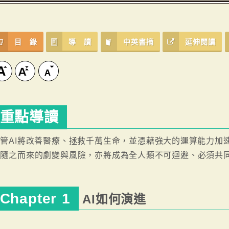
目 錄
導 讀
中英書摘
延伸閱讀
重點導讀
管AI將改善醫療、拯救千萬生命，並憑藉強大的運算能力加
但隨之而來的劇變與風險，亦將成為全人類不可迴避、必須共
Chapter 1
AI如何演進