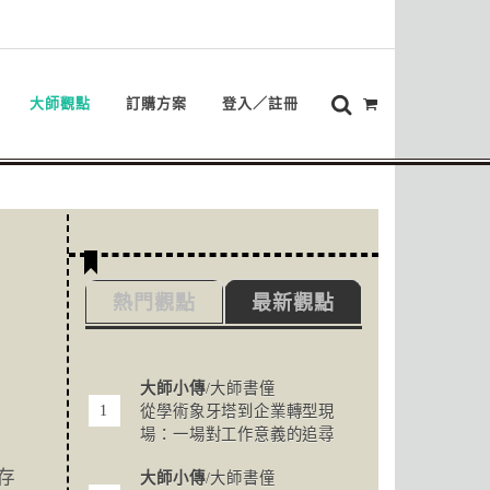
大師觀點
訂購方案
登入／註冊
熱門觀點
最新觀點
大師小傳
/大師書僮
從學術象牙塔到企業轉型現
場：一場對工作意義的追尋
存
大師小傳
/大師書僮