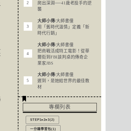
爬出深淵──41歲老投手的逆
水
襲
大師小傳
/大師書僮
用「舊時代溫情」定義「新
時代行銷」
大師小傳
/大師書僮
且
把商戰活成特工電影！從華
不
爾街到FBI談判桌的傳奇企
業家JBS
大師小傳
/大師書僮
遲到，是她給世界的最佳教
材
略
專欄列表
STEP1▸2▸3(2)
一分鐘學習包(1)