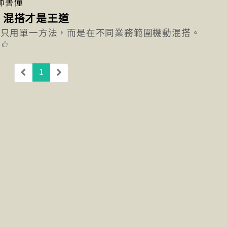
師書僮
，混搭才是王道
會只用單一方法，而是在不同業務範圍機動混搭。
6
(current)
1