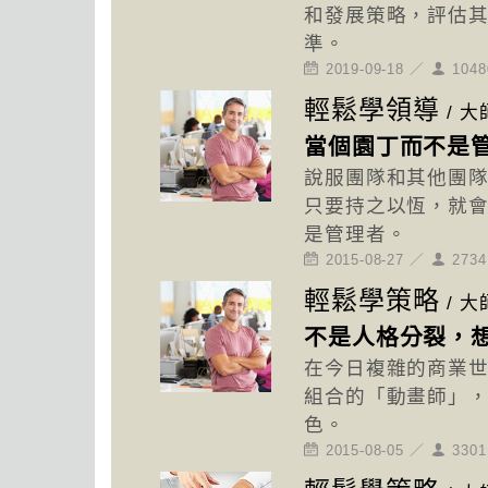
和發展策略，評估
準。
2019-09-18 ／
104
輕鬆學領導
/
大
當個園丁而不是
說服團隊和其他團
只要持之以恆，就
是管理者。
2015-08-27 ／
273
輕鬆學策略
/
大
不是人格分裂，
在今日複雜的商業
組合的「動畫師」
色。
2015-08-05 ／
330