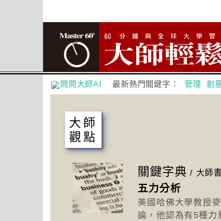
問問大師AI
最新熱門關鍵字：
管理
創
大師
觀點
關鍵字典
/
大師
五力分析
美國哈佛大學教授麥可
論，他認為有5種力